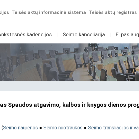
ijos
Teisės aktų informacinė sistema
Teisės aktų registras
Ankstesnės kadencijos
I
Seimo kanceliarija
I
E. paslaug
mas Spaudos atgavimo, kalbos ir knygos dienos prog
i
(
Seimo naujienos
●
Seimo nuotraukos
●
Seimo transliacijos ir va