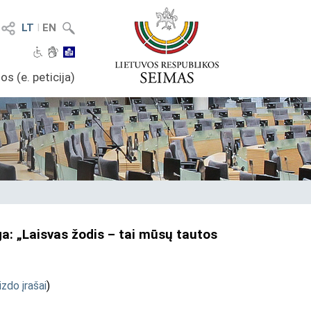
LT
I
EN
os (e. peticija)
a: „Laisvas žodis – tai mūsų tautos
izdo įrašai
)