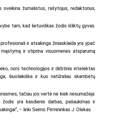
veikina žurnalistus, rašytojus, redaktorius,
ybe tam, kad lietuviškas žodis išliktų gyvas.
, profesionali ir atsakinga žiniasklaida yra ypač
nį mąstymą ir stiprina visuomenės atsparumą
ko, nors technologijos ir dirbtinis intelektas
nga, šiuolaikiška ir kuo natūraliau skambėtų
 prasmes, tačiau jos vertė nė kiek nesumažėja.
s žodis yra kasdienis darbas, pašaukimas ir
akingai“, – linki Seimo Pirmininkas J. Olekas.