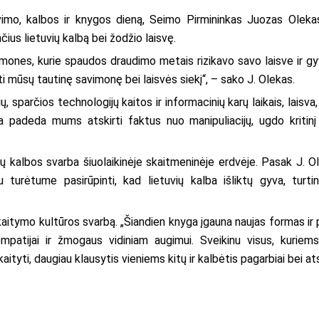
mo, kalbos ir knygos dieną, Seimo Pirmininkas Juozas Olekas s
čius lietuvių kalbą bei žodžio laisvę.
ones, kurie spaudos draudimo metais rizikavo savo laisve ir gyv
ti mūsų tautinę savimonę bei laisvės siekį“, – sako J. Olekas.
ų, sparčios technologijų kaitos ir informacinių karų laikais, laisva
ida padeda mums atskirti faktus nuo manipuliacijų, ugdo kriti
ų kalbos svarba šiuolaikinėje skaitmeninėje erdvėje. Pasak J. Ole
 turėtume pasirūpinti, kad lietuvių kalba išliktų gyva, turti
skaitymo kultūros svarbą. „Šiandien knyga įgauna naujas formas ir
patijai ir žmogaus vidiniam augimui. Sveikinu visus, kuriem
tyti, daugiau klausytis vieniems kitų ir kalbėtis pagarbiai bei ats