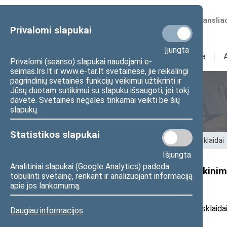
Numatomos transliac
Privalomi slapukai
Įjungta
Sudėtis
I
Veikla
I
Privalomi (seanso) slapukai naudojami e-
seimas.lrs.lt ir www.e-tar.lt svetainėse, jie reikalingi
pagrindinių svetainės funkcijų veikimui užtikrinti ir
Jūsų duotam sutikimui su slapuku išsaugoti, jei tokį
Seimo nariai
davėte. Svetainės negalės tinkamai veikti be šių
slapukų.
Statistikos slapukai
Pradžia
>
Seimo nariai
>
Pranešimai žiniasklaidai
Išjungta
Analitiniai slapukai (Google Analytics) padeda
Seimo Pirmininko J. Oleko sveikini
tobulinti svetainę, renkant ir analizuojant informaciją
stiprybės pagrindas“
apie jos lankomumą.
2026 m. gegužės 7 d. pranešimas žiniasklaida
Daugiau informacijos