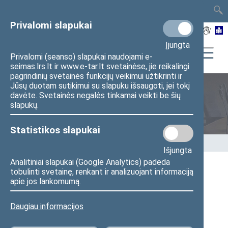
TAIS
TAR
LT
I
EN
Privalomi slapukai
Įjungta
Privalomi (seanso) slapukai naudojami e-
seimas.lrs.lt ir www.e-tar.lt svetainėse, jie reikalingi
pagrindinių svetainės funkcijų veikimui užtikrinti ir
Jūsų duotam sutikimui su slapuku išsaugoti, jei tokį
davėte. Svetainės negalės tinkamai veikti be šių
Seimo nariai
slapukų.
Statistikos slapukai
Pradžia
>
Seimo nariai
>
Pranešimai žiniasklaidai
Išjungta
Analitiniai slapukai (Google Analytics) padeda
tobulinti svetainę, renkant ir analizuojant informaciją
Aktyviausiai Demokratijos žinių konkurse
apie jos lankomumą.
dalyvavusias mokyklas aplankys Seimo
Pirmininkas
Daugiau informacijos
20
26
m. gegužės 18 d. pranešimas žiniasklaidai
(
Seimo