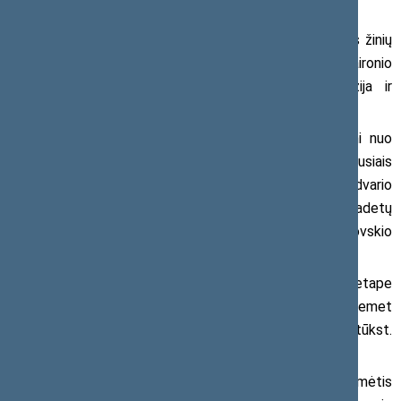
vadovas.
Pagal didžiausią moksleivių skaičių Demokratijos žinių
konkurso pirmajame etape aktyviausios buvo
Kauno Maironio
universitetinė gimnazija, Tauragės Versmės gimnazija ir
Elektrėnų Versmės gimnazija
Vertinant mokinių dalyvavimą procentine dalimi nuo
visų vyresnių besimokančiųjų gimnazijoje, aktyviausiais
konkurso pirmajame etape tapo
Trakų r. Aukštadvario
gimnazija, Kauno Generolo Povilo Plechavičiaus kadetų
licėjus ir Pagėgių sav. Vilkyškių Johaneso Bobrovskio
gimnazija.
Iš viso Demokratijos žinių konkurso pirmajame etape
žinias pasitikrino beveik 13 tūkst. moksleivių. Šiemet
konkurse taip pat savo jėgas išbandė beveik 1 tūkst.
suaugusiųjų.
Konkursu siekiama paskatinti jaunimą aktyviau domėtis