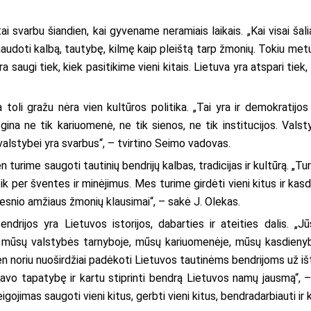
 svarbu šiandien, kai gyvename neramiais laikais. „Kai visai šali
audoti kalbą, tautybę, kilmę kaip pleištą tarp žmonių. Tokiu met
ra saugi tiek, kiek pasitikime vieni kitais. Lietuva yra atspari tie
a toli gražu nėra vien kultūros politika. „Tai yra ir demokratijos 
ina ne tik kariuomenė, ne tik sienos, ne tik institucijos. Vals
 valstybei yra svarbus“, – tvirtino Seimo vadovas.
turime saugoti tautinių bendrijų kalbas, tradicijas ir kultūrą. „T
ik per šventes ir minėjimus. Mes turime girdėti vieni kitus ir kas
yresnio amžiaus žmonių klausimai“, – sakė J. Olekas.
endrijos yra Lietuvos istorijos, dabarties ir ateities dalis.
mūsų valstybės tarnyboje, mūsų kariuomenėje, mūsų kasdienybė
en noriu nuoširdžiai padėkoti Lietuvos tautinėms bendrijoms už išt
 savo tapatybę ir kartu stiprinti bendrą Lietuvos namų jausmą“, – 
igojimas saugoti vieni kitus, gerbti vieni kitus, bendradarbiauti ir 