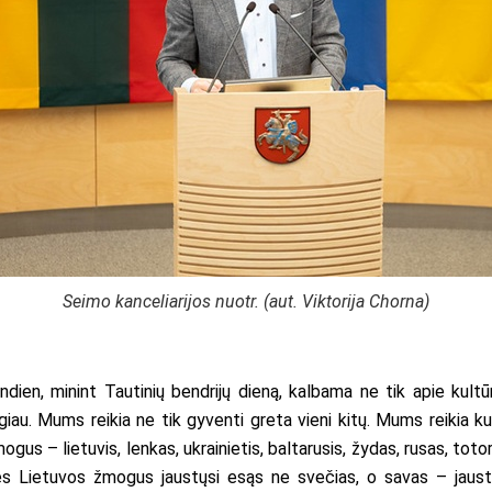
Seimo kanceliarijos nuotr. (aut. Viktorija Chorna)
ien, minint Tautinių bendrijų dieną, kalbama ne tik apie kultūrą
giau. Mums reikia ne tik gyventi greta vieni kitų. Mums reikia kurt
ogus – lietuvis, lenkas, ukrainietis, baltarusis, žydas, rusas, totor
bės Lietuvos žmogus jaustųsi esąs ne svečias, o savas – jaus