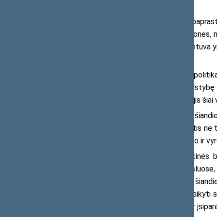
vadovas.
J. Olekas pažymėjo, kad tai nepaprastai
bando skaldyti visuomenes, kiršinti žmones, n
stipri tiek, kiek mes esame vieningi. Lietuva y
yra ir mano“, – teigė Seimo Pirmininkas.
Anot politiko, tautinių bendrijų politik
nacionalinio saugumo politika. Nes valstybę g
prasideda tada, kai žmogus jaučia, kad jis šiai
Seimo Pirmininkas pabrėžė, kad šiandien 
tarpusavio pagarbą. Ir privalome kalbėtis ne t
socialiniai, vietos bendruomenių, jaunimo ir v
Seimo Pirmininko teigimu, tautinės b
mokyklose, mūsų kultūroje, mūsų versluose, 
kuriate Lietuvą kaip jos žmonės. Todėl šiandi
darbą, už pilietiškumą, už gebėjimą išlaikyti
bendrijų diena būtų ne tik šventė, bet ir įsipare