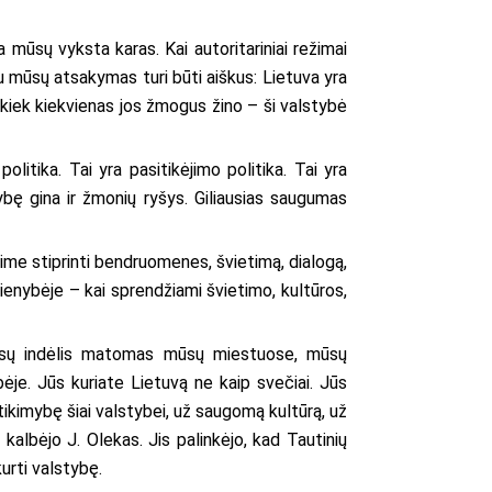
a mūsų vyksta karas. Kai autoritariniai režimai
u mūsų atsakymas turi būti aiškus: Lietuva yra
k, kiek kiekvienas jos žmogus žino – ši valstybė
politika. Tai yra pasitikėjimo politika. Tai yra
tybę gina ir žmonių ryšys. Giliausias saugumas
urime stiprinti bendruomenes, švietimą, dialogą,
dienybėje – kai sprendžiami švietimo, kultūros,
 „Jūsų indėlis matomas mūsų miestuose, mūsų
je. Jūs kuriate Lietuvą ne kaip svečiai. Jūs
ikimybę šiai valstybei, už saugomą kultūrą, už
kalbėjo J. Olekas. Jis palinkėjo, kad Tautinių
kurti valstybę.