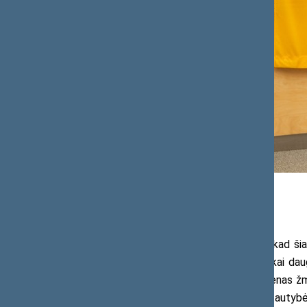
Seimo Pirmininkas akcentavo, kad šiand
paveldą. „Lietuvai šiandien reikia gerokai dau
valstybę. Kurti valstybę, kurioje kiekvienas žm
azerbaidžanietis ar bet kurios kitos tauty