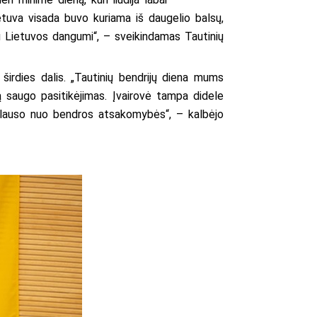
etuva visada buvo kuriama iš daugelio balsų,
iu Lietuvos dangumi“, – sveikindamas Tautinių
irdies dalis. „Tautinių bendrijų diena mums
ją saugo pasitikėjimas. Įvairovė tampa didele
priklauso nuo bendros atsakomybės“, – kalbėjo