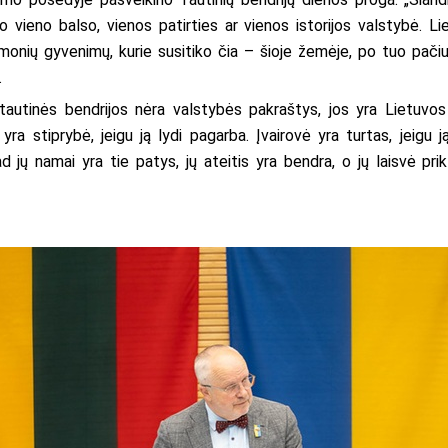
 vieno balso, vienos patirties ar vienos istorijos valstybė. Li
 žmonių gyvenimų, kurie susitiko čia – šioje žemėje, po tuo pač
.
utinės bendrijos nėra valstybės pakraštys, jos yra Lietuvos š
yra stiprybė, jeigu ją lydi pagarba. Įvairovė yra turtas, jeigu 
ad jų namai yra tie patys, jų ateitis yra bendra, o jų laisvė 