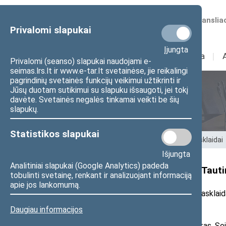
Numatomos transliac
Privalomi slapukai
Įjungta
Sudėtis
I
Veikla
I
Privalomi (seanso) slapukai naudojami e-
seimas.lrs.lt ir www.e-tar.lt svetainėse, jie reikalingi
pagrindinių svetainės funkcijų veikimui užtikrinti ir
Jūsų duotam sutikimui su slapuku išsaugoti, jei tokį
Seimo nariai
davėte. Svetainės negalės tinkamai veikti be šių
slapukų.
Statistikos slapukai
Pradžia
>
Seimo nariai
>
Pranešimai žiniasklaidai
Išjungta
Analitiniai slapukai (Google Analytics) padeda
Seimo Pirmininkas J. Olekas: „Taut
tobulinti svetainę, renkant ir analizuojant informaciją
apie jos lankomumą.
20
26
m. gegužės 21 d. pranešimas žiniasklaid
Daugiau informacijos
Seimo Pirmininkas Juozas Olekas Seimo