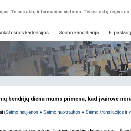
ijos
Teisės aktų informacinė sistema
Teisės aktų registras
Ankstesnės kadencijos
I
Seimo kanceliarija
I
E. paslaug
inių bendrijų diena mums primena, kad įvairovė nė
ai
(
Seimo naujienos
●
Seimo nuotraukos
●
Seimo transliacijos ir v
 posėdyje pasveikino Tautinių bendrijų dienos proga. „Šiandien