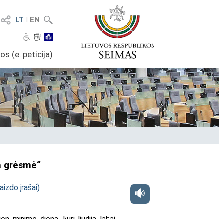
LT
I
EN
os (e. peticija)
ra grėsmė“
aizdo įrašai
)
 minime dieną, kuri liudija labai