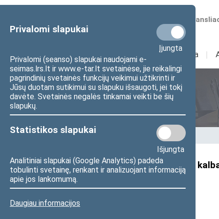
Numatomos transliac
Privalomi slapukai
Įjungta
Sudėtis
I
Veikla
I
Privalomi (seanso) slapukai naudojami e-
seimas.lrs.lt ir www.e-tar.lt svetainėse, jie reikalingi
pagrindinių svetainės funkcijų veikimui užtikrinti ir
Jūsų duotam sutikimui su slapuku išsaugoti, jei tokį
Seimo Pirmininkas
davėte. Svetainės negalės tinkamai veikti be šių
slapukų.
Statistikos slapukai
Pradžia
>
Seimo Pirmininkas
>
Kalbos
Išjungta
Analitiniai slapukai (Google Analytics) padeda
Seimo Pirmininko Juozo Oleko kalba
tobulinti svetainę, renkant ir analizuojant informaciją
apie jos lankomumą.
2026 m. sausio 12 d.
Daugiau informacijos
Gerbiami Laisvės gynėjai,