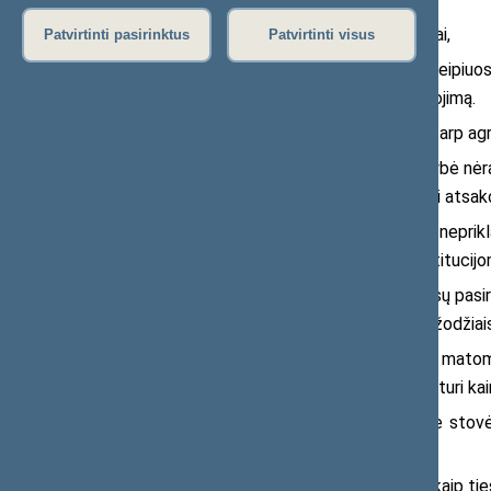
brangūs mūsų valstybės didvyriai,
Patvirtinti pasirinktus
Patvirtinti visus
Šiandien su ypatinga pagarba kreipiuosi
ji reiškė pavojų, atsakomybę ir pasiaukojimą.
Jūs buvote pirmieji, kurie stojo tarp ag
Sausio 13-oji parodė, kad valstybė nėra
– tai buvo istorinis sprendimas prisiimti atsa
Šiandien, gyvendami laisvoje ir nepri
įtvirtino pasitikėjimą valstybe ir jos instituc
Dabartinių iššūkių akivaizdoje jūsų pa
nuo žmonių, kurie pasirengę ją ginti ne žodžiai
Žvelgdami į šiandienos pasaulį, matom
gyvas kelrodis, primenantis, kad laisvė turi kai
Dėkoju kiekvienam iš jūsų, kurie stov
kartos.
Tegul Sausio 13-oji mus vienija kaip ti