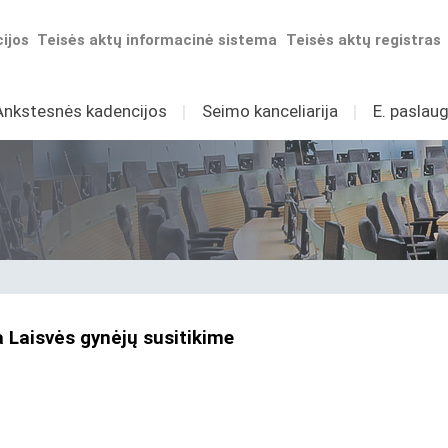
ijos
Teisės aktų informacinė sistema
Teisės aktų registras
Ankstesnės kadencijos
I
Seimo kanceliarija
I
E. paslaug
 Laisvės gynėjų susitikime