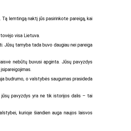
 Tą lemtingą naktį jūs pasirinkote pareigą, kai
stovėjo visa Lietuva.
nti. Jūsų tarnyba tada buvo daugiau nei pareiga
i laisvė nebūtų buvusi apginta. Jūsų pavyzdys
 įsipareigojimas.
alauja budrumo, o valstybės saugumas prasideda
ūsų pavyzdys yra ne tik istorijos dalis – tai
lstybei, kurioje šiandien auga naujos laisvos