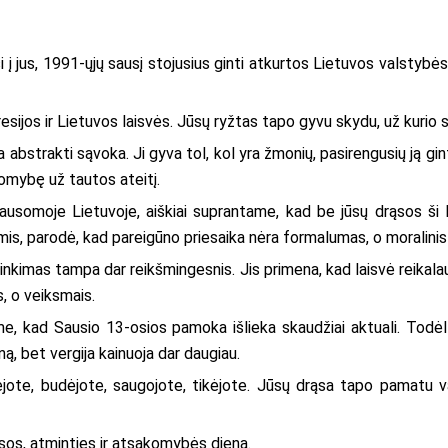
 į jus, 1991-ųjų sausį stojusius ginti atkurtos Lietuvos valstybės.
resijos ir Lietuvos laisvės. Jūsų ryžtas tapo gyvu skydu, už kurio 
 abstrakti sąvoka. Ji gyva tol, kol yra žmonių, pasirengusių ją gi
komybę už tautos ateitį.
klausomoje Lietuvoje, aiškiai suprantame, kad be jūsų drąsos š
ijomis, parodė, kad pareigūno priesaika nėra formalumas, o moralinis
sirinkimas tampa dar reikšmingesnis. Jis primena, kad laisvė reik
s, o veiksmais.
e, kad Sausio 13-osios pamoka išlieka skaudžiai aktuali. Todėl j
ną, bet vergija kainuoja dar daugiau.
ėjote, budėjote, saugojote, tikėjote. Jūsų drąsa tapo pamatu va
esos, atminties ir atsakomybės diena.