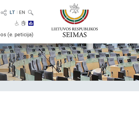
LT
I
EN
os (e. peticija)