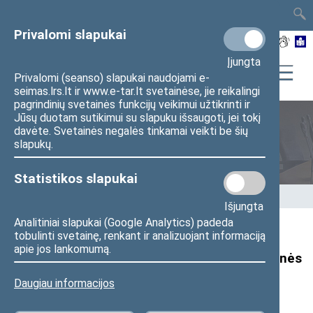
TAIS
TAR
LT
I
EN
Privalomi slapukai
Įjungta
Privalomi (seanso) slapukai naudojami e-
seimas.lrs.lt ir www.e-tar.lt svetainėse, jie reikalingi
pagrindinių svetainės funkcijų veikimui užtikrinti ir
Jūsų duotam sutikimui su slapuku išsaugoti, jei tokį
davėte. Svetainės negalės tinkamai veikti be šių
Seimo Pirmininkas
slapukų.
Statistikos slapukai
Pradžia
>
Seimo Pirmininkas
>
Kalbos
Išjungta
Analitiniai slapukai (Google Analytics) padeda
tobulinti svetainę, renkant ir analizuojant informaciją
Seimo Pirmininko Juozo Oleko kalba
apie jos lankomumą.
konferencijoje „Vietos savivalda. Bendruomenės
lyderio vaidmuo“
Daugiau informacijos
2026 m. sausio 30 d.