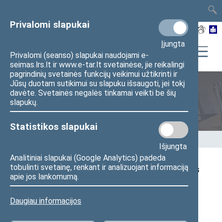
TAIS
TAR
LT
I
EN
Privalomi slapukai
Įjungta
Privalomi (seanso) slapukai naudojami e-
seimas.lrs.lt ir www.e-tar.lt svetainėse, jie reikalingi
pagrindinių svetainės funkcijų veikimui užtikrinti ir
Jūsų duotam sutikimui su slapuku išsaugoti, jei tokį
davėte. Svetainės negalės tinkamai veikti be šių
Seimo Pirmininkas
slapukų.
Statistikos slapukai
Pradžia
>
Seimo Pirmininkas
>
Kalbos
Išjungta
Analitiniai slapukai (Google Analytics) padeda
tobulinti svetainę, renkant ir analizuojant informaciją
Seimo Pirmininko Juozo Oleko kalba Baltijos
apie jos lankomumą.
Asamblėjos 44-ojoje sesijoje
Daugiau informacijos
2025 m. lapkričio 14 d.