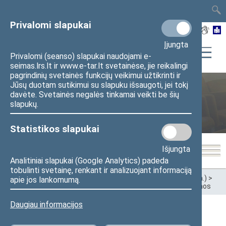
TAIS
TAR
LT
I
EN
Privalomi slapukai
Įjungta
Privalomi (seanso) slapukai naudojami e-
seimas.lrs.lt ir www.e-tar.lt svetainėse, jie reikalingi
pagrindinių svetainės funkcijų veikimui užtikrinti ir
Jūsų duotam sutikimui su slapuku išsaugoti, jei tokį
davėte. Svetainės negalės tinkamai veikti be šių
Sveikatos reikalų komitetas
slapukų.
Statistikos slapukai
Išjungta
Analitiniai slapukai (Google Analytics) padeda
tobulinti svetainę, renkant ir analizuojant informaciją
Pradžia
>
Ankstesnės kadencijos
>
XII Seimas (2016–2020 m.)
>
apie jos lankomumą.
Komitetai ir komisijos
>
Sveikatos reikalų komitetas
>
Naujienos
Daugiau informacijos
Greitosios medicinos pagalbos paslaugos