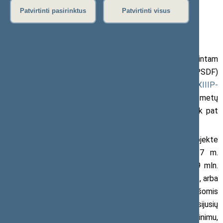
PSDF biudžetui
Patvirtinti pasirinktus
Patvirtinti visus
2017 m. gruodžio 8 d. pranešimas žiniasklaidai
Seimo Sveikatos reikalų komitetas pritarė patobulintam
2018 metų Privalomojo sveikatos draudimo fondo (PSDF)
biudžeto rodiklių patvirtinimo įstatymo projektui Nr.
XIIIP-
1212(2)
.
Įstatymo projektu siūloma patvirtinti 2018 metų
PSDF biudžetą – 1 763 809 tūkst. eurų pajamų ir tiek pat
išlaidų.
Patobulintame 2018 m. PSDF biudžeto projekte
numatoma, kad biudžeto išlaidos, palyginti su 2017 m.
patvirtintu PSDF biudžetu, didės 7,4 proc., arba 116,9 mln.
eurų (projekte iki patobulinimo buvo numatytas 6,6 proc., arba
104,6 mln. eurų augimas). Šiomis papildomomis lėšomis
numatoma užtikrinti 2017 m. prisiimtų įsipareigojimų, susijusių
su gydymo įstaigų darbuotojų darbo užmokesčio didinimu,