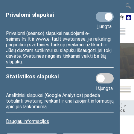
TAIS
TAR
LT
I
EN
Privalomi slapukai
Įjungta
Privalomi (seanso) slapukai naudojami e-
seimas.lrs.lt ir www.e-tar.lt svetainėse, jie reikalingi
pagrindinių svetainės funkcijų veikimui užtikrinti ir
Jūsų duotam sutikimui su slapuku išsaugoti, jei tokį
davėte. Svetainės negalės tinkamai veikti be šių
Sveikatos reikalų komitetas
slapukų.
Statistikos slapukai
Išjungta
Analitiniai slapukai (Google Analytics) padeda
tobulinti svetainę, renkant ir analizuojant informaciją
Pradžia
>
Ankstesnės kadencijos
>
XII Seimas (2016–2020 m.)
>
apie jos lankomumą.
Komitetai ir komisijos
>
Sveikatos reikalų komitetas
>
Naujienos
Daugiau informacijos
Sveikatos reikalų komitetas pritarė 2018 m.