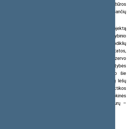
tęstinumą, pradėti kompensuoti naujų sveikatos priežiūros
paslaugų teikimo ir rezerviniuose vaistų sąrašuose esančių
vaistų įsigijimo išlaidas.
Rengiant patobulintą 2018 m. PSDF biudžeto projektą
buvo suderintos PSDF biudžeto projekto ir Valstybinio
socialinio draudimo fondo biudžeto 2018 m. rodiklių
patvirtinimo įstatymo projekto Nr. XIIIP-1218(2) nuostatos,
pakoreguotas numatomas 2018 m. PSDF biudžeto rezervo
dydis, 10 mln. eurų padidinta Lietuvos Respublikos valstybės
biudžeto asignavimų PSDF biudžetui suma (iš viso šie
asignavimai 2018 m. sudarys 29,3 mln. eurų). Dalis šių lėšų
(2,6 mln. eurų) bus skirta Nacionalinės imunoprofilaktikos
programos priemonėms finansuoti – B tipo meningokokinės
infekcijos vakcinai įsigyti, o likusi suma 7,4 mln. eurų –
asmens sveikatos priežiūros paslaugoms apmokėti.