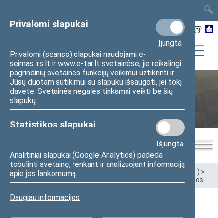
TAIS
TAR
LT
I
EN
Privalomi slapukai
Įjungta
Privalomi (seanso) slapukai naudojami e-
seimas.lrs.lt ir www.e-tar.lt svetainėse, jie reikalingi
pagrindinių svetainės funkcijų veikimui užtikrinti ir
Jūsų duotam sutikimui su slapuku išsaugoti, jei tokį
davėte. Svetainės negalės tinkamai veikti be šių
Sveikatos reikalų komitetas
slapukų.
Statistikos slapukai
Išjungta
Analitiniai slapukai (Google Analytics) padeda
tobulinti svetainę, renkant ir analizuojant informaciją
Pradžia
>
Ankstesnės kadencijos
>
XII Seimas (2016–2020 m.)
>
apie jos lankomumą.
Komitetai ir komisijos
>
Sveikatos reikalų komitetas
>
Naujienos
Daugiau informacijos
Sveikatos reikalų komiteto pirmininkė Asta