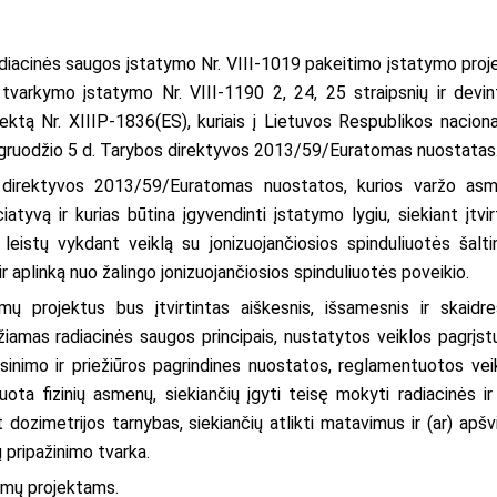
diacinės saugos įstatymo Nr. VIII-1019 pakeitimo įstatymo proj
 tvarkymo įstatymo Nr. VIII-1190 2, 24, 25 straipsnių ir devin
ktą Nr. XIIIP-1836(ES), kuriais į Lietuvos Respublikos naciona
m. gruodžio 5 d. Tarybos direktyvos 2013/59/Euratomas nuostatas
 direktyvos 2013/59/Euratomas nuostatos, kurios varžo as
atyvą ir kurias būtina įgyvendinti įstatymo lygiu, siekiant įtvirt
 leistų vykdant veiklą su jonizuojančiosios spinduliuotės šaltin
r aplinką nuo žalingo jonizuojančiosios spinduliuotės poveikio.
ų projektus bus įtvirtintas aiškesnis, išsamesnis ir skaidre
žiamas radiacinės saugos principais, nustatytos veiklos pagrįs
eisinimo ir priežiūros pagrindines nuostatos, reglamentuotos vei
ota fizinių asmenų, siekiančių įgyti teisę mokyti radiacinės ir 
dozimetrijos tarnybas, siekiančių atlikti matavimus ir (ar) apšv
ų pripažinimo tvarka.
ymų projektams.