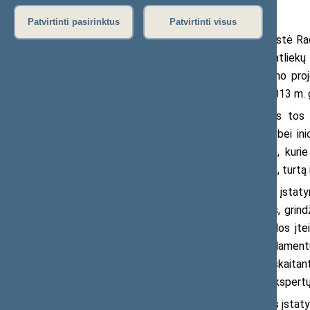
Patvirtinti pasirinktus
Patvirtinti visus
Sveikatos reikalų komitetas svarstė Ra
Nr. XIIIP-1835(ES) ir Radioaktyviųjų atliekų
skirsnio pavadinimo pakeitimo įstatymo proje
teisę siekiama perkelti ir įgyvendinti 2013 
Įstatymų projektais perkeliamos tos
teises, asmens ūkinės veiklos laisvę bei inici
radiacinės saugos teisinius pagrindus, kurie
veiksmingai apsaugoti žmonių sveikatą, turtą i
Tikimasi, kad priėmus minėtus įstatym
valstybinį radiacinės saugos valdymas, grind
vertinimo, pranešimo apie veiklą, veiklos įt
vykdytojų ir darbuotojų pareigos, reglamentu
fizinės saugos, atestavimo asmenų, įskaitant 
dozių įvertinimą, ir radiacinės saugos ekspert
Komitetas pritarė patobulintiems įstat