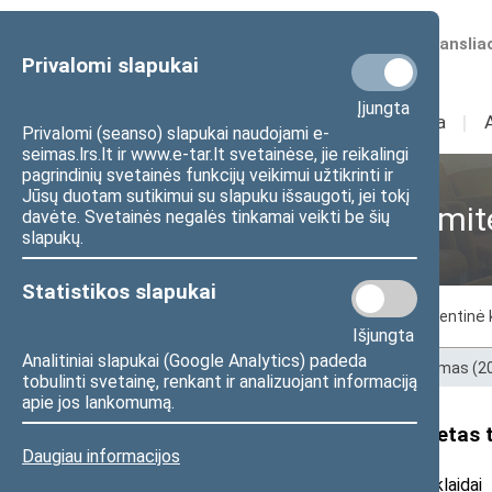
Numatomos transliac
Privalomi slapukai
Įjungta
Sudėtis
I
Veikla
I
Privalomi (seanso) slapukai naudojami e-
seimas.lrs.lt ir www.e-tar.lt svetainėse, jie reikalingi
pagrindinių svetainės funkcijų veikimui užtikrinti ir
Jūsų duotam sutikimui su slapuku išsaugoti, jei tokį
Sveikatos reikalų komit
davėte. Svetainės negalės tinkamai veikti be šių
slapukų.
Statistikos slapukai
Komiteto nariai
Posėdžiai
Parlamentinė 
Išjungta
Analitiniai slapukai (Google Analytics) padeda
Pradžia
>
Ankstesnės kadencijos
>
XII Seimas (
tobulinti svetainę, renkant ir analizuojant informaciją
apie jos lankomumą.
Seimo Sveikatos reikalų komitetas 
Daugiau informacijos
2018 m. birželio 7 d. pranešimas žiniasklaidai