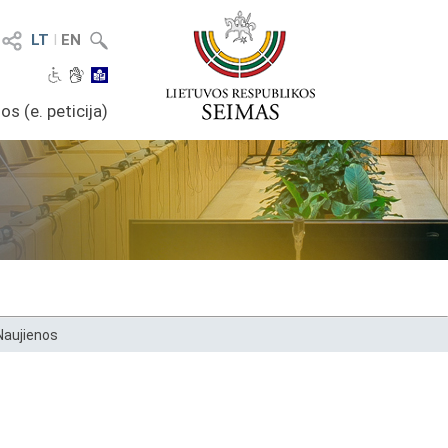
LT
I
EN
os (e. peticija)
Naujienos