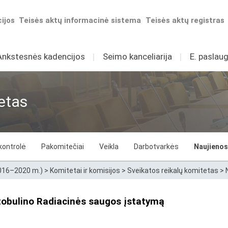
ijos
Teisės aktų informacinė sistema
Teisės aktų registras
Ankstesnės kadencijos
I
Seimo kanceliarija
I
E. paslaug
etas
kontrolė
Pakomitečiai
Veikla
Darbotvarkės
Naujienos
2016–2020 m.)
>
Komitetai ir komisijos
>
Sveikatos reikalų komitetas
>
tobulino Radiacinės saugos įstatymą