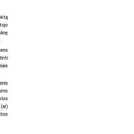
ektą
tojo
linę
.
mens
inti
iais
snis
tumo
klos
(ar)
itos