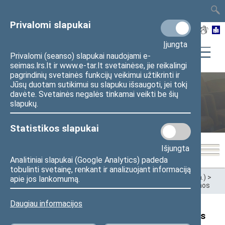
TAIS
TAR
LT
I
EN
Privalomi slapukai
Įjungta
Privalomi (seanso) slapukai naudojami e-
seimas.lrs.lt ir www.e-tar.lt svetainėse, jie reikalingi
pagrindinių svetainės funkcijų veikimui užtikrinti ir
Jūsų duotam sutikimui su slapuku išsaugoti, jei tokį
davėte. Svetainės negalės tinkamai veikti be šių
Sveikatos reikalų komitetas
slapukų.
Statistikos slapukai
Išjungta
Analitiniai slapukai (Google Analytics) padeda
tobulinti svetainę, renkant ir analizuojant informaciją
Pradžia
>
Ankstesnės kadencijos
>
XII Seimas (2016–2020 m.)
>
apie jos lankomumą.
Komitetai ir komisijos
>
Sveikatos reikalų komitetas
>
Naujienos
Daugiau informacijos
Sveikatos reikalų komitetas pritarė sveikatos