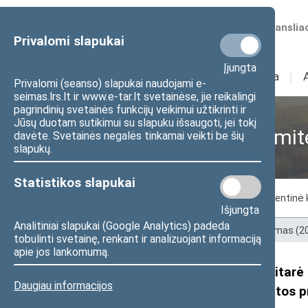
Numatomos transliac
Privalomi slapukai
Įjungta
Sudėtis
I
Veikla
I
Privalomi (seanso) slapukai naudojami e-
seimas.lrs.lt ir www.e-tar.lt svetainėse, jie reikalingi
pagrindinių svetainės funkcijų veikimui užtikrinti ir
Jūsų duotam sutikimui su slapuku išsaugoti, jei tokį
Sveikatos reikalų komit
davėte. Svetainės negalės tinkamai veikti be šių
slapukų.
Statistikos slapukai
Komiteto nariai
Posėdžiai
Parlamentinė 
Išjungta
Analitiniai slapukai (Google Analytics) padeda
Pradžia
>
Ankstesnės kadencijos
>
XII Seimas (
tobulinti svetainę, renkant ir analizuojant informaciją
apie jos lankomumą.
Sveikatos reikalų komitetas pritarė
Daugiau informacijos
patobulintam Psichikos sveikatos pr