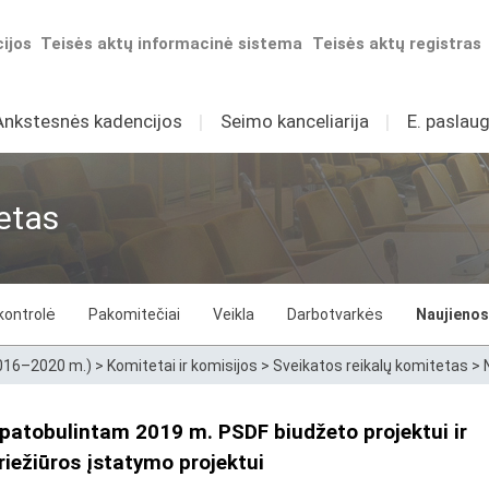
ijos
Teisės aktų informacinė sistema
Teisės aktų registras
Ankstesnės kadencijos
I
Seimo kanceliarija
I
E. paslaug
etas
kontrolė
Pakomitečiai
Veikla
Darbotvarkės
Naujienos
2016–2020 m.)
>
Komitetai ir komisijos
>
Sveikatos reikalų komitetas
>
 patobulintam 2019 m. PSDF biudžeto projektui ir
iežiūros įstatymo projektui