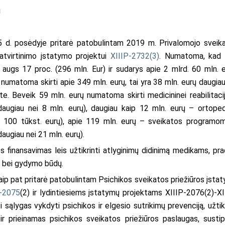
i
5 d. posėdyje pritarė patobulintam 2019 m. Privalomojo sveik
atvirtinimo įstatymo projektui
XIIIP-2732(3)
. Numatoma, kad 
ugs 17 proc. (296 mln. Eur) ir sudarys apie 2 mlrd. 60 mln. e
matoma skirti apie 349 mln. eurų, tai yra 38 mln. eurų daugiau
 Beveik 59 mln. eurų numatoma skirti medicininei reabilitacija
daugiau nei 8 mln. eurų), daugiau kaip 12 mln. eurų – ortoped
 100 tūkst. eurų), apie 119 mln. eurų – sveikatos programom
augiau nei 21 mln. eurų).
 finansavimas leis užtikrinti atlyginimų didinimą medikams, pra
ų bei gydymo būdų.
ip pat pritarė patobulintam Psichikos sveikatos priežiūros įsta
P-2075
(2) ir lydintiesiems įstatymų projektams XIIIP-2076(2)-XI
sąlygas vykdyti psichikos ir elgesio sutrikimų prevenciją, užtikr
 prieinamas psichikos sveikatos priežiūros paslaugas, sustipr