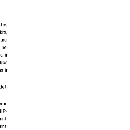
atos
kitų
urų.
 nei
i ir
ijos
s ir
dėti
tymo
IIP-
inti
inti