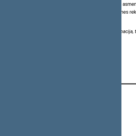
psichikos ir elgesio sutrikimų turinčių asme
reglamentuoti atsižvelgiant į tarptautines re
Sveikatos reikalų komiteto biuro informacija, t
KONTAKTAI:
Gedimino pr. 53, 01109 Vilnius,
Lietuva
(0 5) 239 6060
El. p.
priim@lrs.lt