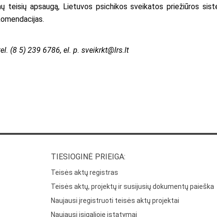
nų teisių apsaugą, Lietuvos psichikos sveikatos priežiūros sis
komendacijas.
el. (8 5) 239 6786, el. p.
sveikrkt@lrs.lt
TIESIOGINĖ PRIEIGA:
Teisės aktų registras
Teisės aktų, projektų ir susijusių dokumentų paieška
Naujausi įregistruoti teisės aktų projektai
Naujausi įsigalioję įstatymai