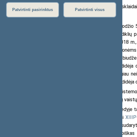
2018 m. gruodžio 6 d. pranešimas žiniasklaida
Patvirtinti pasirinktus
Patvirtinti visus
Sveikatos reikalų komitetas gruodžio 
draudimo fondo (PSDF) biudžeto rodiklių p
metų PSDF biudžetas, lyginant su 2018 m., a
Vaistams ir medicinos pagalbos priemonėms nu
Seimo patvirtintame šių metų PSDF biudžete.
sanatoriniam gydymui (finansavimas didėja 
techninėms priemonėms (didėja daugiau nei
kitoms sveikatos draudimo išlaidoms (didėja d
Didėjantis sveikatos apsaugos sistemos
kompensuoti daugiau naujų ir efektyvių vaist
Sveikatos reikalų komitetas posėdyje ta
Nr. I-924 pakeitimo įstatymo projektui
XIII
2091(2). Įstatymų projektų tikslas – sudaryti 
visų asmenų vienodas teises į kokybiškas ir