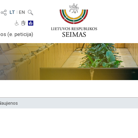
LT
I
EN
os (e. peticija)
Naujienos