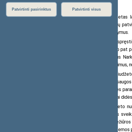
Patvirtinti pasirinktus
Patvirtinti visus
Seimo Sveikatos reikalų komitetas l
savivaldybių biudžetų finansinių rodiklių pat
atsižvelgti į komiteto pateiktus pasiūlymus.
Komitetas pasiūlė Vyriausybei spręsti
buvo gauti Seimo narių pasiūlymai. Taip pat 
srities valstybės biudžeto asignavimus Nark
padidinant valstybės biudžeto asignavimus, nu
Pagal 2020 metų valstybės biudžeto i
projektą Nr.
XIIIP-4014
sveikatos apsaugos sr
Sąjungos ir kitos tarptautinės finansinės pa
finansavimas sveikatos apsaugos sričiai didės
Iš 2020 metų valstybės biudžeto num
vykdomoms programoms: visuomenės sveikato
97,47 mln. eurų; asmens sveikatos priežiūros k
2,82 mln. eurų; sveikatos draudimo sistemos p