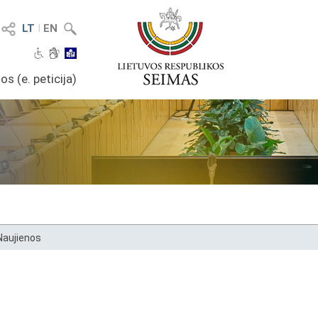
LT
I
EN
os (e. peticija)
Naujienos