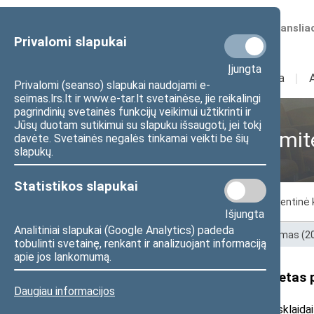
Numatomos transliac
Privalomi slapukai
Įjungta
Sudėtis
I
Veikla
I
Privalomi (seanso) slapukai naudojami e-
seimas.lrs.lt ir www.e-tar.lt svetainėse, jie reikalingi
pagrindinių svetainės funkcijų veikimui užtikrinti ir
Jūsų duotam sutikimui su slapuku išsaugoti, jei tokį
Sveikatos reikalų komit
davėte. Svetainės negalės tinkamai veikti be šių
slapukų.
Statistikos slapukai
Komiteto nariai
Posėdžiai
Parlamentinė 
Išjungta
Analitiniai slapukai (Google Analytics) padeda
Pradžia
>
Ankstesnės kadencijos
>
XII Seimas (
tobulinti svetainę, renkant ir analizuojant informaciją
apie jos lankomumą.
Seimo Sveikatos reikalų komitetas p
Daugiau informacijos
2019 m. lapkričio 7 d. pranešimas žiniasklaidai