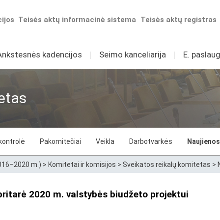
ijos
Teisės aktų informacinė sistema
Teisės aktų registras
Ankstesnės kadencijos
I
Seimo kanceliarija
I
E. paslaug
etas
kontrolė
Pakomitečiai
Veikla
Darbotvarkės
Naujienos
2016–2020 m.)
>
Komitetai ir komisijos
>
Sveikatos reikalų komitetas
>
ritarė 2020 m. valstybės biudžeto projektui