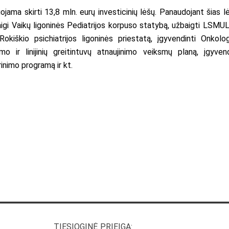
ama skirti 13,8 mln. eurų investicinių lėšų. Panaudojant šias l
igi Vaikų ligoninės Pediatrijos korpuso statybą, užbaigti LSMU
kiškio psichiatrijos ligoninės priestatą, įgyvendinti Onkolog
o ir linijinių greitintuvų atnaujinimo veiksmų planą, įgyvend
nimo programą ir kt.
TIESIOGINĖ PRIEIGA: