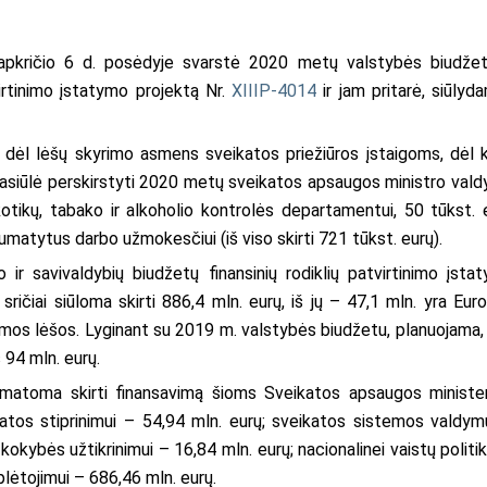
apkričio 6 d. posėdyje svarstė 2020 metų valstybės biudžet
virtinimo įstatymo projektą Nr.
XIIIP-4014
ir jam pritarė, siūlyd
 dėl lėšų skyrimo asmens sveikatos priežiūros įstaigoms, dėl k
pasiūlė perskirstyti 2020 metų sveikatos apsaugos ministro val
otikų, tabako ir alkoholio kontrolės departamentui, 50 tūkst. 
matytus darbo užmokesčiui (iš viso skirti 721 tūkst. eurų).
r savivaldybių biudžetų finansinių rodiklių patvirtinimo įsta
ičiai siūloma skirti 886,4 mln. eurų, iš jų – 47,1 mln. yra Eur
ramos lėšos. Lyginant su 2019 m. valstybės biudžetu, planuojama,
 94 mln. eurų.
atoma skirti finansavimą šioms Sveikatos apsaugos minister
s stiprinimui – 54,94 mln. eurų; sveikatos sistemos valdym
okybės užtikrinimui – 16,84 mln. eurų; nacionalinei vaistų politik
lėtojimui – 686,46 mln. eurų.