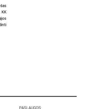
ėšas
L KK
ijos
inti
PASLAUGOS: