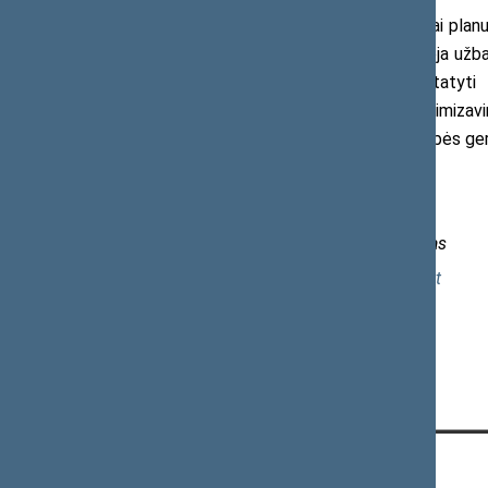
2020 metais sveikatos apsaugai planuoj
Sveikatos apsaugos ministerija planuoja užba
Ambulatorinio pastato statybą, pastatyti Ro
radioterapijos paslaugų teikimo optimizavim
Rentgeno diagnostikos paslaugų kokybės geri
Daugiau informacijos:
Seimo Sveikatos reikalų komiteto biuras
Tel. (8 5) 239 6783, el. p.
sveikrkt@lrs.lt
KONTAKTAI: