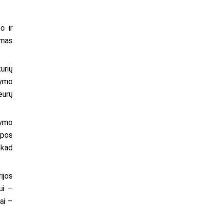
o ir
amas
urių
dymo
eurų
tymo
opos
 kad
ijos
ui –
ai –