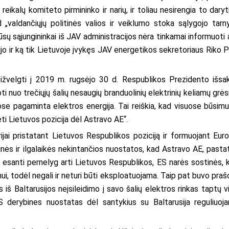
ikalų komiteto pirmininko ir narių, ir toliau nesirengia to daryti
„valdančiųjų politinės valios ir veiklumo stoka sąlygojo tarny
sų sąjungininkai iš JAV administracijos nėra tinkamai informuoti 
jo ir ką tik Lietuvoje įvykęs JAV energetikos sekretoriaus Riko P
ižvelgti į 2019 m. rugsėjo 30 d. Respublikos Prezidento išsa
oti nuo trečiųjų šalių nesaugių branduolinių elektrinių keliamų grės
jose pagaminta elektros energija. Tai reiškia, kad visuose būsim
ėti Lietuvos pozicija dėl Astravo AE“.
ijai pristatant Lietuvos Respublikos poziciją ir formuojant Eur
ginės ir ilgalaikės nekintančios nuostatos, kad Astravo AE, pasta
 esanti pernelyg arti Lietuvos Respublikos, ES narės sostinės, k
ui, todėl negali ir neturi būti eksploatuojama. Taip pat buvo pra
s iš Baltarusijos neįsileidimo į savo šalių elektros rinkas taptų v
ES derybines nuostatas dėl santykius su Baltarusija reguliuoja