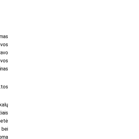
omas
uvos
ravo
uvos
ūnas
ktos
kalų
iais
metė
 bei
koma