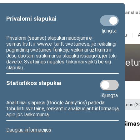
Numatomos transliac
Privalomi slapukai
Įjungta
Sudėtis
I
Veikla
I
Privalomi (seanso) slapukai naudojami e-
seimas.lrs.lt ir www.e-tar.lt svetainėse, jie reikalingi
pagrindinių svetainės funkcijų veikimui užtikrinti ir
Jūsų duotam sutikimui su slapuku išsaugoti, jei tokį
Tėvynės sąjungos-Lietuv
davėte. Svetainės negalės tinkamai veikti be šių
slapukų.
Statistikos slapukai
Nariai
Naujienos
Išjungta
Analitiniai slapukai (Google Analytics) padeda
Pradžia
>
Ankstesnės kadencijos
>
XII Seimas (
tobulinti svetainę, renkant ir analizuojant informaciją
apie jos lankomumą.
Seimo TS-LKD frakcijos pranešimas:
Daugiau informacijos
elektrą iš Astravo AE“