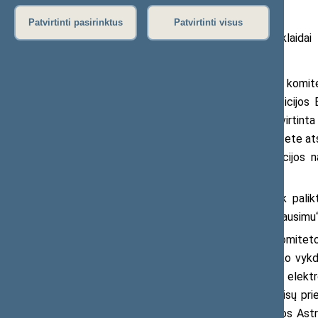
Patvirtinti pasirinktus
Patvirtinti visus
2019 m. spalio 16 d. pranešimas žiniasklaidai
Šiandien Seimo Užsienio reikalų komit
opozicijos siūlymas dėl Lietuvos pozicijos 
poziciją nuostata, kad ES lygiu būtų įtvirtin
atominės elektrinės (AE). Tačiau komitete at
krikščionių demokratų (TS-LKD) frakcijos na
paliko posėdžių salę.
„Nematėme kito kelio, kaip tik palik
susitaikėliškos pozicijos Astravo AE klausimu“
„Įvykus trims Užsienio reikalų komitet
ministerijos vadovu priešakyje atsisako vykdy
metais Seimo priimtą įstatymą dėl elektro
opozicijos siūlymą įsipareigoti imtis visų pr
visos ES nepirkti ir neįsileisti nesaugios As