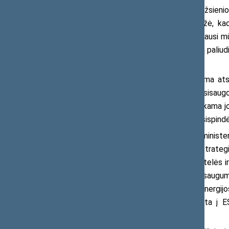
valdančiąją daugumą atstovaujančių Užsienio re
sakė A. Ažubalis. Jis taip pat pabrėžė, kad 
aplaidumą, kurio pasekmėje, net svarbiausi mū
Astravo AE keliamą pavojų regionui. Tą paliudi
(Rick Perry) vizitas“.
Opozicijos siūlymu buvo raginama ats
poziciją, kuria „ragina siekti ES lygiu apsisaug
taip pat ir užtikrinant, kad nebūtų perkama 
ES susitarimuose su Baltarusija turi atsispind
Buvo siūloma Užsienio reikalų minister
Sąjungos poziciją principingai laikytis strate
ant netinkamai parinktos statybų aikštelės ir
pavojų ne tik Lietuvos, bet ir visos ES saugum
užtikrinti, kad nuostata dėl elektros energijo
ES vieninga pozicija, kuri būtų įtraukta į 
susitarimų.