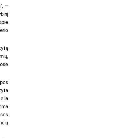
“, –
binį
apie
erio
kytą
mių,
uose
opos
tyta
elia
šoma
isos
nčių