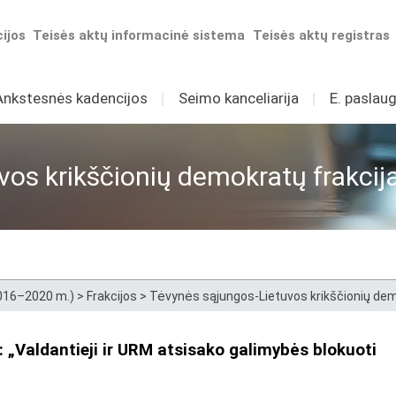
ijos
Teisės aktų informacinė sistema
Teisės aktų registras
Ankstesnės kadencijos
I
Seimo kanceliarija
I
E. paslaug
os krikščionių demokratų frakcij
2016–2020 m.)
>
Frakcijos
>
Tėvynės sąjungos-Lietuvos krikščionių dem
 „Valdantieji ir URM atsisako galimybės blokuoti