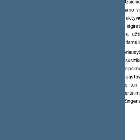
„Nepaisant klausimo svarbos, Užsienio 
konstruktyvių diskusijų pasirinko klausimo vi
rodo, kad ir toliau neketinama imtis aktyv
nepirkimo iš nesaugių elektrinių būtų išgirs
Prezidentą, prašant imtis lyderystės, už
europiniams ir transatlantiniams partneriams i
„Matydami valstiečių-žaliųjų Vyriau
diplomatijos priemones – planuojame susitiki
šiandien TS-LKD pirmininko laišku kreipsimės
vadovus, siekdami, kad Lietuvos nuogąstav
partnerių. Astravo AE keliama grėsmė turi t
valdantieji kol kas atsisako teisinio įvertin
atžvilgiu“, – kalbėjo komiteto narys E. Zingeris
Kontaktams:
Seimo narys Audronius Ažubalis