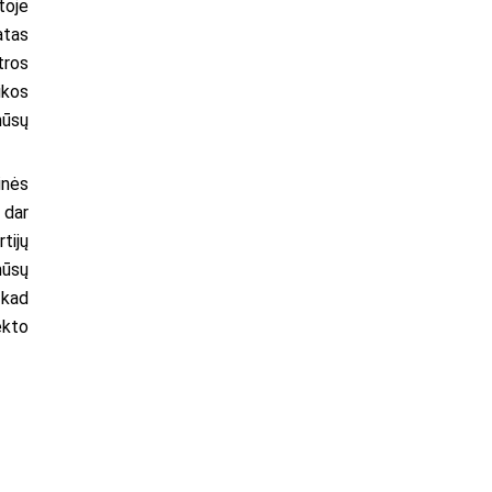
toje
atas
tros
ikos
mūsų
inės
 dar
tijų
mūsų
 kad
ekto