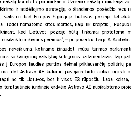
reikalų komiteto pirmininkas ir Užsienio reikalų ministerija vie
lkinimo ir atidėliojimo strategiją, o šiandienos posėdžio rezult
ių veiksmų, kad Europos Sąjungoje Lietuvos pozicija dėl elek
ta. Todėl nematome kitos išeities, kaip tik kreiptis į Respubl
tikrinant, kad Lietuvos pozicija būtų tinkamai pristatoma 
r susilauktų reikiamos paramos“, – po posėdžio teigė A. Ažubalis.
sybės neveiklumą, ketiname išnaudoti mūsų turimas parlament
mus su kaimyninių valstybių kolegomis parlamentarais, taip pat
 į Europos liaudies partijos šeimai priklausančių politinių par
imai dėl Astravo AE keliamo pavojaus būtų aiškiai išgirsti 
apti ne tik Lietuvos, bet ir visos ES rūpesčiu. Labai keista,
imo tarptautinėje juridinėje erdvėje Astravo AE nusikalstamo proj
.