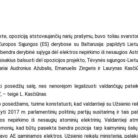
ete, opoziciją atstovaujančių narių prašymu, buvo toliau svarst
Europos Sąjungos (ES) derybose su Baltarusija: papildyti Liet
ta bendra derybinė sąlyga dėl elektros nepirkimo iš nesaugios Ast
sisakius balsuoti dėl opozicijos projekto, Tėvynės sąjungos-Liet
riai Audronius Ažubalis, Emanuelis Zingeris ir Laurynas Kasči
ti posėdžių salę, nes nenorėjom legalizuoti valdančiųjų patei
, – teigė L. Kasčiūnas.
o posėdžiams, turime konstatuoti, kad valdantieji su Užsienio rei
ti 2017 m. parlamentinių politinių partijų susitarimą ir tais pač
s nepirkimo iš nesaugių atominių elektrinių. Valdantieji at
iemonių, kad būtų pasiekta bendra pozicija tarp kaimyninių šalių
travo AE gaminamos elektros. Užsienio reikalų ministerija, palai