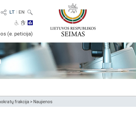
LT
I
EN
os (e. peticija)
a
okratų frakcija
>
Naujienos