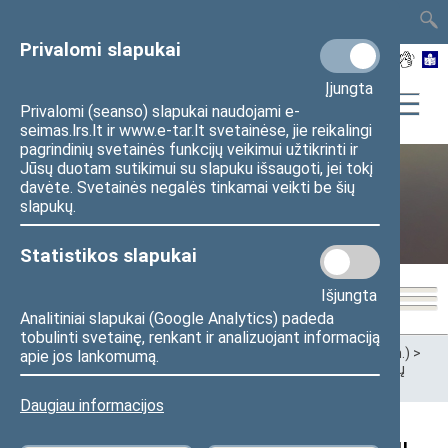
TAIS
TAR
LT
I
EN
Privalomi slapukai
Įjungta
Privalomi (seanso) slapukai naudojami e-
seimas.lrs.lt ir www.e-tar.lt svetainėse, jie reikalingi
pagrindinių svetainės funkcijų veikimui užtikrinti ir
Jūsų duotam sutikimui su slapuku išsaugoti, jei tokį
Tėvynės sąjungos-Lietuvos
davėte. Svetainės negalės tinkamai veikti be šių
slapukų.
krikščionių demokratų frakcija
Statistikos slapukai
Išjungta
Analitiniai slapukai (Google Analytics) padeda
tobulinti svetainę, renkant ir analizuojant informaciją
Pradžia
>
Ankstesnės kadencijos
>
XII Seimas (2016–2020 m.)
>
apie jos lankomumą.
Frakcijos
>
Tėvynės sąjungos-Lietuvos krikščionių demokratų
frakcija
>
Naujienos
Daugiau informacijos
Seimo Tėvynės sąjungos-Lietuvos krikščionių