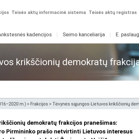
ijos
Teisės aktų informacinė sistema
Teisės aktų registras
Ankstesnės kadencijos
I
Seimo kanceliarija
I
E. paslaug
os krikščionių demokratų frakcij
2016–2020 m.)
>
Frakcijos
>
Tėvynės sąjungos-Lietuvos krikščionių dem
ikščionių demokratų frakcijos pranešimas:
ro Pirmininko prašo netvirtinti Lietuvos interesus