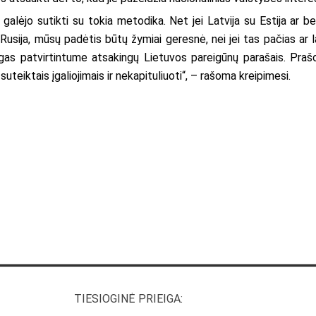
galėjo sutikti su tokia metodika. Net jei Latvija su Estija ar be
Rusija, mūsų padėtis būtų žymiai geresnė, nei jei tas pačias ar l
ygas patvirtintume atsakingų Lietuvos pareigūnų parašais. Pra
uteiktais įgaliojimais ir nekapituliuoti“, – rašoma kreipimesi.
TIESIOGINĖ PRIEIGA: