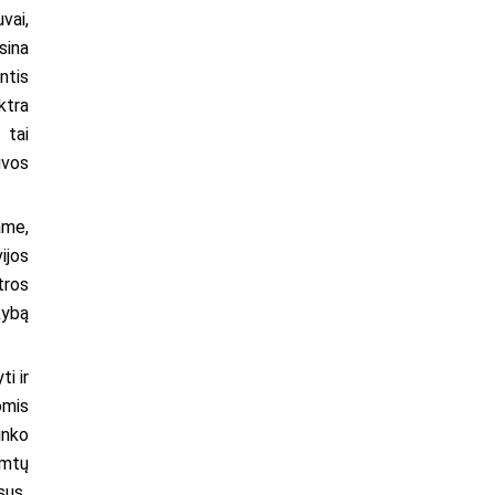
vai,
sina
ntis
ktra
 tai
uvos
ame,
ijos
tros
kybą
i ir
omis
inko
imtų
sus.