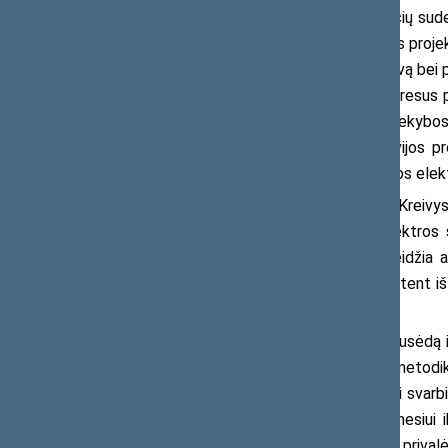
„Jau vien dėl paminėtų priežasčių suder
tačiau šalia to paskelbtame metodikos projekt
elektros importą iš Baltarusijos į Lietuvą bei p
antiastravinis įstatymas. Lietuvos interesus
iš Baltarusijos tiesiogiai Lietuvos prekyb
patvirtiname, kad ji gali patekti į Latvijos
prekybos zoną ir ja prekiaujama Lietuvos elekt
Seimo nariai G. Landsbergis, D. Kreivys
kad į Lietuvą iš Baltarusijos teka elektros 
prekybos zoną. Tai neabejotinai pažeidžia a
srautai į Lietuvą iš Baltarusijos bus būtent 
elektra Latvijos prekybos zonoje.
Konservatoriai Prezidentą G. Nausėdą ir 
netvirtinti šio gėdingo susitarimo dėl metodik
šalimis metodikos ir apginti gyvybiškai svarb
Ž. Vaičiūno įgaliojimus – likus tik mėnesiui 
įsipareigojimus, kuriuos kita Vyriausybė prival