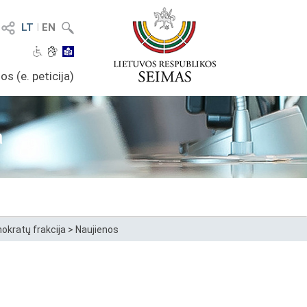
LT
I
EN
os (e. peticija)
a
okratų frakcija
>
Naujienos