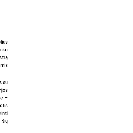
lius
inko
strą
imis
s su
ijos
tė –
stis
inti
 šių