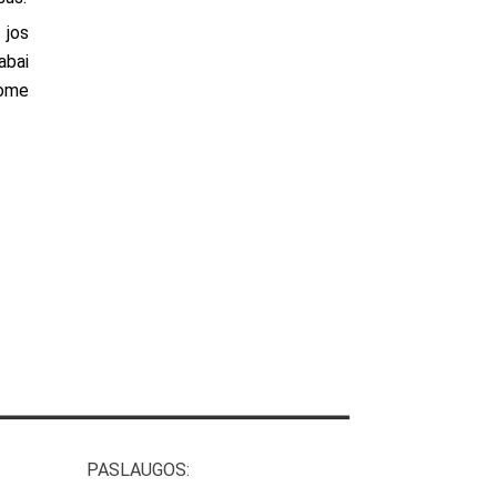
 jos
abai
šome
PASLAUGOS: