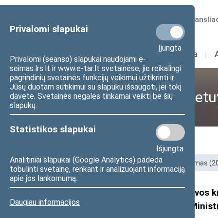
Numatomos transliac
Privalomi slapukai
Įjungta
Sudėtis
I
Veikla
I
Privalomi (seanso) slapukai naudojami e-
seimas.lrs.lt ir www.e-tar.lt svetainėse, jie reikalingi
pagrindinių svetainės funkcijų veikimui užtikrinti ir
Jūsų duotam sutikimui su slapuku išsaugoti, jei tokį
Tėvynės sąjungos-Lietuv
davėte. Svetainės negalės tinkamai veikti be šių
slapukų.
Statistikos slapukai
Nariai
Naujienos
Išjungta
Analitiniai slapukai (Google Analytics) padeda
Pradžia
>
Ankstesnės kadencijos
>
XII Seimas (
tobulinti svetainę, renkant ir analizuojant informaciją
apie jos lankomumą.
Seimo Tėvynės sąjungos-Lietuvos kr
Daugiau informacijos
„Konservatoriai Prezidento ir Minist