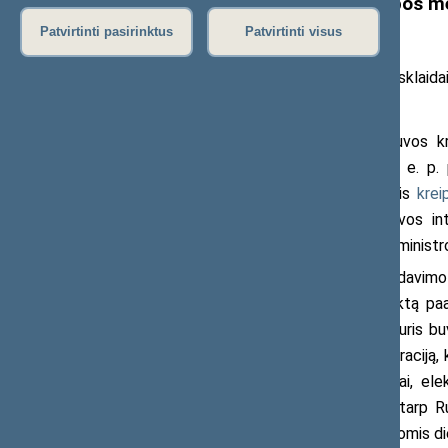
pažeidžiančios elektros prekybos m
įgaliojimus“
Patvirtinti pasirinktus
Patvirtinti visus
2020 m. rugsėjo 11 d. pranešimas žiniasklaida
Seimo Tėvynės sąjungos-Lietuvos krik
Landsbergis, Ekonomikos komiteto l. e. p. p
pavaduotojas dr. Žygimantas Pavilionis
krei
Pirmininką Saulių Skvernelį dėl Lietuvos i
metodikos ir derybininko, energetikos minist
Anot parlamentarų, Latvijos perdavimo
trečiosiomis šalimis metodikos projektą paai
poziciją ir yra dar blogesnis nei tas, kuris 
nieko nebekalbama apie politinę deklaraciją, 
iš trečiųjų šalių importuojamai elektrai, el
vadinamuosius apsikeitimo sandorius tarp Ru
principų nėra, nepaisant to, kad šalis šiomis di