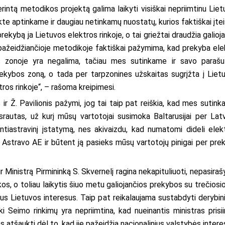
intą metodikos projektą galima laikyti visiškai nepriimtinu Lietu
e aptinkame ir daugiau netinkamų nuostatų, kurios faktiškai įtei
rekybą ja Lietuvos elektros rinkoje, o tai griežtai draudžia galioja
 pažeidžiančioje metodikoje faktiškai pažymima, kad prekyba ele
os zonoje yra negalima, tačiau mes sutinkame ir savo parašu
 prekybos zoną, o tada per tarpzonines užskaitas sugrįžta į Liet
ros rinkoje“, – rašoma kreipimesi.
 ir Ž. Pavilionis pažymi, jog tai taip pat reiškia, kad mes sutink
srautas, už kurį mūsų vartotojai susimoka Baltarusijai per Latv
ntiastravinį įstatymą, nes akivaizdu, kad numatomi dideli elek
iš Astravo AE ir būtent ją pasieks mūsų vartotojų pinigai per pre
Ministrą Pirmininką S. Skvernelį ragina nekapituliuoti, nepasirašyt
os, o toliau laikytis šiuo metu galiojančios prekybos su trečiosi
ius Lietuvos interesus. Taip pat reikalaujama sustabdyti derybin
iki Seimo rinkimų yra nepriimtina, kad nueinantis ministras prisi
ės atšaukti dėl to, kad jie pažeidžia nacionalinius valstybės intere