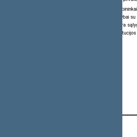
„Sunku suvokti, kaip mūsų derybininkai 
pasitvirtintų vienašalę metodiką prekybai su 
panašias prekybos baltarusiška elektra sąl
Lietuvos lyderių naudotis visais Konstitucijos s
Daugiau informacijos:
TS-LKD frakcijos viešieji ryšiai
Tel. (8 5) 239 6506
El. p.
tsfrakcija@lrs.lt
KONTAKTAI: