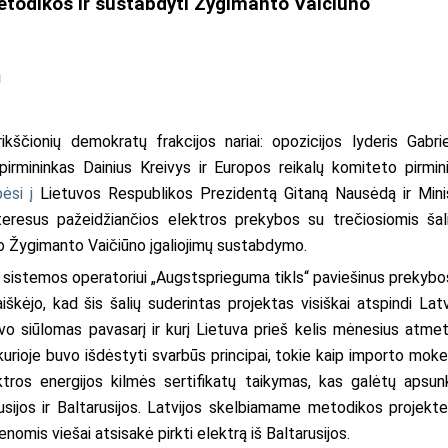
etodikos ir sustabdyti Žygimanto Vaičiūno
i
ščionių demokratų frakcijos nariai: opozicijos lyderis Gabrie
irmininkas Dainius Kreivys ir Europos reikalų komiteto pirmin
pėsi į
Lietuvos Respublikos Prezidentą Gitaną Nausėdą ir Mini
nteresus pažeidžiančios elektros prekybos su trečiosiomis šal
ro Žygimanto Vaičiūno įgaliojimų sustabdymo.
 sistemos operatoriui „Augstsprieguma tikls“ paviešinus prekybo
škėjo, kad šis šalių suderintas projektas visiškai atspindi Latv
buvo siūlomas pavasarį ir kurį Lietuva prieš kelis mėnesius atme
kurioje buvo išdėstyti svarbūs principai, tokie kaip importo moke
ektros energijos kilmės sertifikatų taikymas, kas galėtų apsunk
sijos ir Baltarusijos. Latvijos skelbiamame metodikos projekte
enomis viešai atsisakė pirkti elektrą iš Baltarusijos.