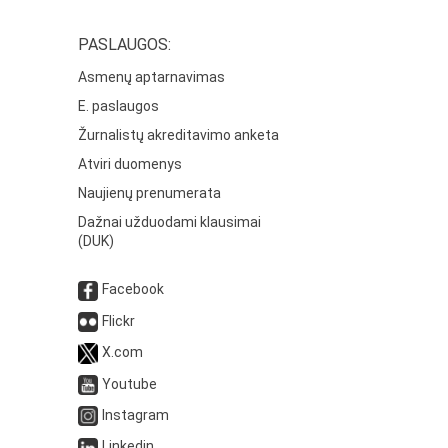
PASLAUGOS:
Asmenų aptarnavimas
E. paslaugos
Žurnalistų akreditavimo anketa
Atviri duomenys
Naujienų prenumerata
Dažnai užduodami klausimai
(DUK)
Facebook
Flickr
X.com
Youtube
Instagram
Linkedin