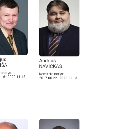
jus
Andrius
IŠA
NAVICKAS
o narys:
Komiteto narys:
.16–2020.11.13
2017.06.22–2020.11.13