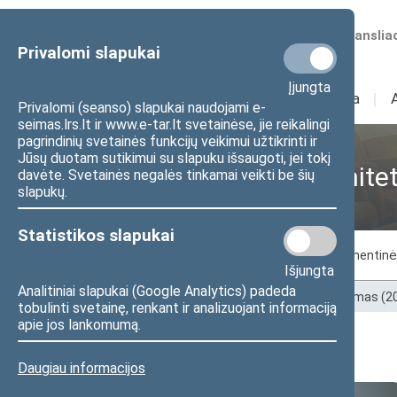
Numatomos transliac
Privalomi slapukai
Įjungta
Sudėtis
I
Veikla
I
Privalomi (seanso) slapukai naudojami e-
seimas.lrs.lt ir www.e-tar.lt svetainėse, jie reikalingi
pagrindinių svetainės funkcijų veikimui užtikrinti ir
Jūsų duotam sutikimui su slapuku išsaugoti, jei tokį
Žmogaus teisių komite
davėte. Svetainės negalės tinkamai veikti be šių
slapukų.
Statistikos slapukai
Komiteto nariai
Posėdžiai
Parlamentinė
Išjungta
Analitiniai slapukai (Google Analytics) padeda
Pradžia
>
Ankstesnės kadencijos
>
XII Seimas (
tobulinti svetainę, renkant ir analizuojant informaciją
apie jos lankomumą.
Komiteto nariai
Daugiau informacijos