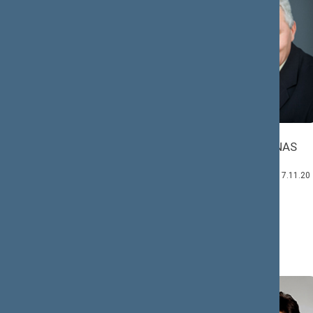
Algimantas
Mindaugas
SALAMAKINAS
PUIDOKAS
Komiteto narys:
Komiteto narys:
2016.11.16–2017.11.20
2019.07.10–2020.11.13