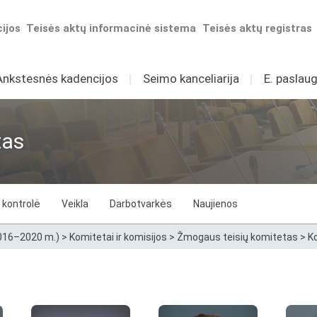
ijos
Teisės aktų informacinė sistema
Teisės aktų registras
Ankstesnės kadencijos
I
Seimo kanceliarija
I
E. paslaug
tas
 kontrolė
Veikla
Darbotvarkės
Naujienos
2016–2020 m.)
>
Komitetai ir komisijos
>
Žmogaus teisių komitetas
>
K