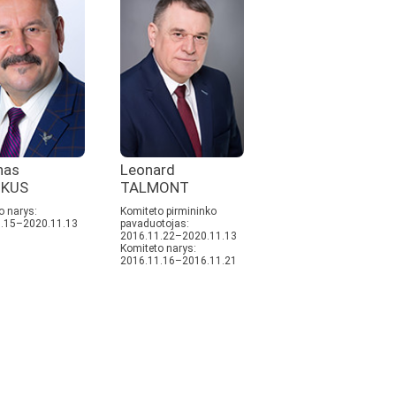
nas
Leonard
IKUS
TALMONT
o narys:
Komiteto pirmininko
.15–2020.11.13
pavaduotojas:
2016.11.22–2020.11.13
Komiteto narys:
2016.11.16–2016.11.21