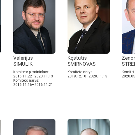
Valerijus
Kęstutis
Zeno
SIMULIK
SMIRNOVAS
STRE
Komiteto pirmininkas:
Komiteto narys:
Komitet
2016.11.22–2020.11.13
2019.12.10–2020.11.13
2020.05
Komiteto narys:
2016.11.16–2016.11.21