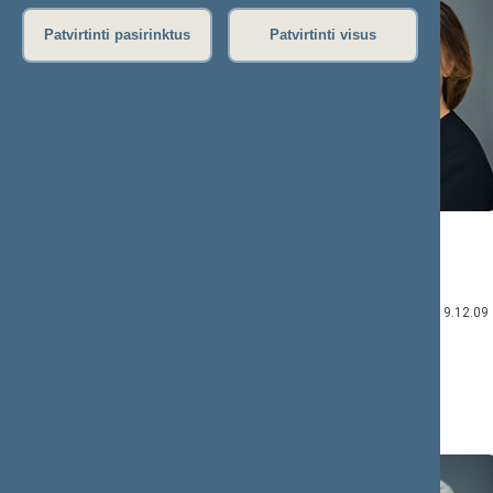
Patvirtinti pasirinktus
Patvirtinti visus
Viktorija
Mindaugas
ČMILYTĖ-
BASTYS
NIELSEN
Komiteto narys:
Komiteto narė:
2017.11.21–2018.03.20
2016.11.16–2019.12.09