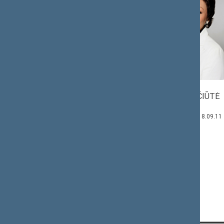
Stasys
Ona
VALIUKEVIČIŪTĖ
TUMĖNAS
Komiteto narė:
Komiteto narys:
2018.03.12–2018.09.11
2016.11.16–2017.02.16