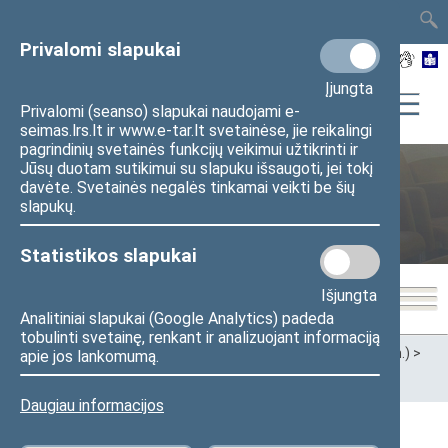
TAIS
TAR
LT
I
EN
Privalomi slapukai
Įjungta
Privalomi (seanso) slapukai naudojami e-
seimas.lrs.lt ir www.e-tar.lt svetainėse, jie reikalingi
pagrindinių svetainės funkcijų veikimui užtikrinti ir
Jūsų duotam sutikimui su slapuku išsaugoti, jei tokį
Jaunimo ir sporto reikalų
davėte. Svetainės negalės tinkamai veikti be šių
slapukų.
komisija
Statistikos slapukai
Išjungta
Analitiniai slapukai (Google Analytics) padeda
tobulinti svetainę, renkant ir analizuojant informaciją
Pradžia
>
Ankstesnės kadencijos
>
XII Seimas (2016–2020 m.)
>
apie jos lankomumą.
Komitetai ir komisijos
>
Jaunimo ir sporto reikalų komisija
>
Naujienos
Daugiau informacijos
Jaunimo ir sporto reikalų komisija svarstė