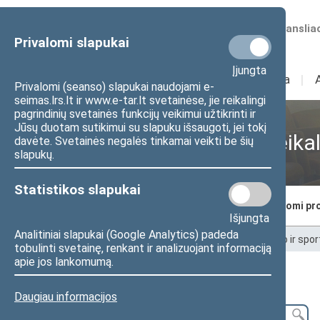
Numatomos transliac
Privalomi slapukai
Įjungta
Sudėtis
I
Veikla
I
Privalomi (seanso) slapukai naudojami e-
seimas.lrs.lt ir www.e-tar.lt svetainėse, jie reikalingi
pagrindinių svetainės funkcijų veikimui užtikrinti ir
Jūsų duotam sutikimui su slapuku išsaugoti, jei tokį
Jaunimo ir sporto reika
davėte. Svetainės negalės tinkamai veikti be šių
slapukų.
Statistikos slapukai
Komisijos nariai
Posėdžiai
Svarstomi pro
Išjungta
Analitiniai slapukai (Google Analytics) padeda
Pradžia
>
Komitetai ir komisijos
>
Jaunimo ir sport
tobulinti svetainę, renkant ir analizuojant informaciją
apie jos lankomumą.
Svarstomi projektai
Daugiau informacijos