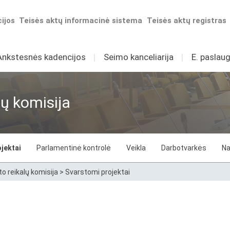
ijos
Teisės aktų informacinė sistema
Teisės aktų registras
Ankstesnės kadencijos
I
Seimo kanceliarija
I
E. paslaug
lų komisija
jektai
Parlamentinė kontrolė
Veikla
Darbotvarkės
Na
o reikalų komisija
>
Svarstomi projektai