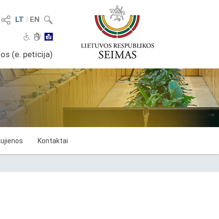
LT
I
EN
os (e. peticija)
ujienos
Kontaktai