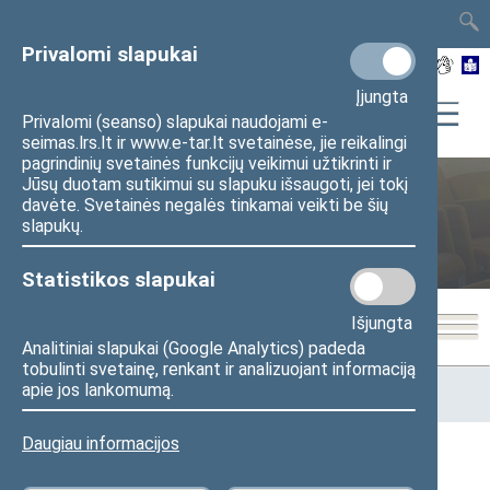
TAIS
TAR
LT
I
EN
Privalomi slapukai
Įjungta
Privalomi (seanso) slapukai naudojami e-
seimas.lrs.lt ir www.e-tar.lt svetainėse, jie reikalingi
pagrindinių svetainės funkcijų veikimui užtikrinti ir
Jūsų duotam sutikimui su slapuku išsaugoti, jei tokį
davėte. Svetainės negalės tinkamai veikti be šių
Antikorupcijos komisija
slapukų.
Statistikos slapukai
Išjungta
Analitiniai slapukai (Google Analytics) padeda
tobulinti svetainę, renkant ir analizuojant informaciją
Pradžia
>
Komitetai ir komisijos
>
Antikorupcijos komisija
>
apie jos lankomumą.
Parlamentinė kontrolė
Daugiau informacijos
Parlamentinė kontrolė