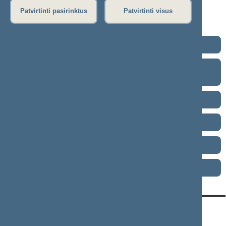
Patvirtinti pasirinktus
Patvirtinti visus
2015-2020 metų Komisijos veiklos kryptys
Felicijos Bortkevičienės kalbos premija
Lituanistikos tradicijų ir paveldo įprasminimo projektų
finansavimas
Renginiai
Teisės aktai
Komisijos darbo planai
Komisijos veiklos ataskaitos
KONTAKTAI:
TIESIOGINĖ PRIEIGA:
PASLAUGOS: