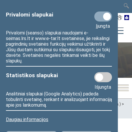
TAIS
TAR
LT
I
EN
Privalomi slapukai
Įjungta
Privalomi (seanso) slapukai naudojami e-
seimas.lrs.lt ir www.e-tar.lt svetainėse, jie reikalingi
pagrindinių svetainės funkcijų veikimui užtikrinti ir
Jūsų duotam sutikimui su slapuku išsaugoti, jei tokį
Lituanistikos tradicijų ir paveldo
davėte. Svetainės negalės tinkamai veikti be šių
slapukų.
įprasminimo komisija
Statistikos slapukai
Išjungta
Analitiniai slapukai (Google Analytics) padeda
tobulinti svetainę, renkant ir analizuojant informaciją
Pradžia
>
Ankstesnės kadencijos
>
XII Seimas (2016–2020 m.)
>
apie jos lankomumą.
Komitetai ir komisijos
>
Lituanistikos tradicijų ir paveldo
įprasminimo komisija
>
Veikla
Daugiau informacijos
Veikla