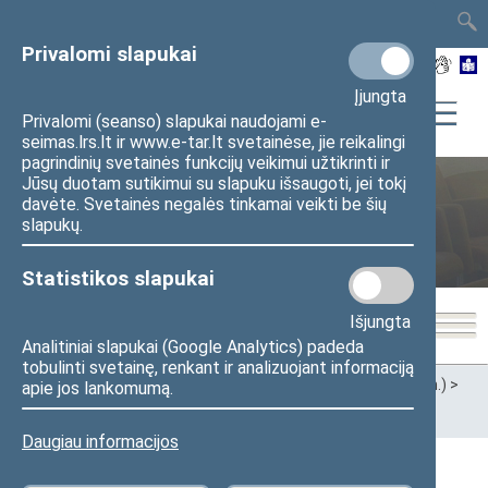
TAIS
TAR
LT
I
EN
Privalomi slapukai
Įjungta
Privalomi (seanso) slapukai naudojami e-
seimas.lrs.lt ir www.e-tar.lt svetainėse, jie reikalingi
pagrindinių svetainės funkcijų veikimui užtikrinti ir
Jūsų duotam sutikimui su slapuku išsaugoti, jei tokį
davėte. Svetainės negalės tinkamai veikti be šių
Švietimo ir mokslo komitetas
slapukų.
Statistikos slapukai
Išjungta
Analitiniai slapukai (Google Analytics) padeda
tobulinti svetainę, renkant ir analizuojant informaciją
Pradžia
>
Ankstesnės kadencijos
>
XII Seimas (2016–2020 m.)
>
apie jos lankomumą.
Komitetai ir komisijos
>
Švietimo ir mokslo komitetas
>
Darbotvarkės
>
2017 m.
Daugiau informacijos
2017 m.