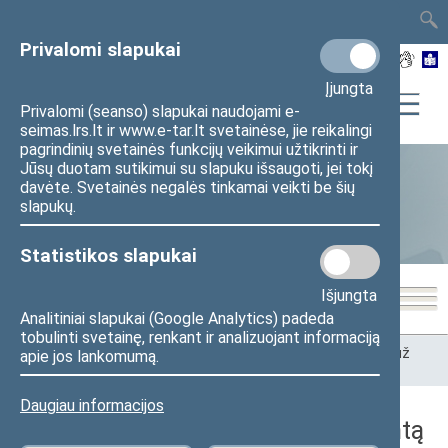
TAIS
TAR
LT
I
EN
Privalomi slapukai
Įjungta
Privalomi (seanso) slapukai naudojami e-
seimas.lrs.lt ir www.e-tar.lt svetainėse, jie reikalingi
pagrindinių svetainės funkcijų veikimui užtikrinti ir
Jūsų duotam sutikimui su slapuku išsaugoti, jei tokį
davėte. Svetainės negalės tinkamai veikti be šių
Seimo narių aktyvumas
slapukų.
Statistikos slapukai
Išjungta
Analitiniai slapukai (Google Analytics) padeda
tobulinti svetainę, renkant ir analizuojant informaciją
Pradžia
>
Statistika
>
Seimo narių aktyvumas
>
Balsavimas už
apie jos lankomumą.
svarstomą dokumentą
Daugiau informacijos
Balsavimas už svarstomą dokumentą