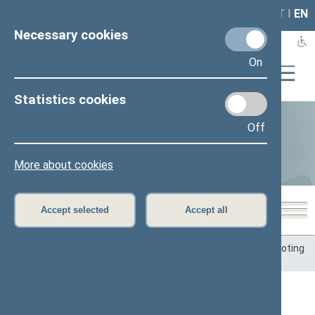
LAIS
RLA
LT
I
EN
Necessary cookies
On
Statistics cookies
Business of Members of the
Off
Seimas
More about cookies
Accept selected
Accept all
Home
>
Statistics
>
Business of Members of the Seimas
>
Voting
records
Voting records