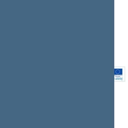
draft legal acts
Form
+370 5 239 6060
E-mail:
priim@lrs.lt
Latest developments
Facebook
© Office of the Seimas of
Latest laws coming into
the Republic of Lithuania
force
Flickr
X.com
Youtube
Instagram
Linkedin