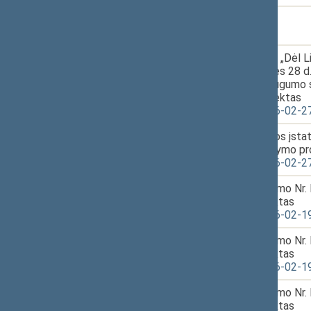
17.
2026-03-17
10:48
18.
2026-03-17
Seimo nutarimo „Dėl 
11:13
2002 m. gegužės 28 d.
Nacionalinio saugumo s
pakeitimo“ projektas
XVP-1253 2026-02-2
19.
2026-03-17
Valstybės skolos įstat
11:28
pakeitimo įstatymo pr
XVP-1252 2026-02-2
20.
2026-03-17
Švietimo įstatymo Nr. 
15:54
įstatymo projektas
XVP-1229 2026-02-1
21.
2026-03-17
Švietimo įstatymo Nr. 
15:56
įstatymo projektas
XVP-1229 2026-02-1
22.
2026-03-17
Švietimo įstatymo Nr. 
15:56
įstatymo projektas