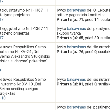
17
staigų įstatymo Nr. I-1367 11
Įvyko
balsavimas
dėl O. Leiput
statymo projektas
pritarė pagrindinis komitetas
17
Pritarta
(už
71
, prieš
14
, susil
staigų įstatymo Nr. I-1367 11
Įvyko
balsavimas
dėl pasiūlymo 
statymo projektas
skubos tvarką
17
Pritarta
(už
65
, prieš
30
, susil
Lietuvos Respublikos Seimo
Įvyko
balsavimas
dėl šio nutar
nutarimo Nr. XV-24 „Dėl
Pritarta
(už
76
, prieš
0
, susila
Seimo Aleksandro Stulginskio
isijos sudarymo“ pakeitimo“
9
Lietuvos Respublikos Seimo
Įvyko
balsavimas
dėl šio nutar
. nutarimo Nr. XV-10 „Dėl
Pritarta
(už
81
, prieš
0
, susila
Seimo seniūnų sueigos
projektas
-10
Įvyko
balsavimas
dėl pasiūlymo 