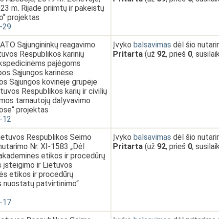
23 m. Rijade priimtų ir pakeistų
o“ projektas
-29
NATO Sąjungininkų reagavimo
Įvyko
balsavimas
dėl šio nutar
tuvos Respublikos karinių
Pritarta
(už
92
, prieš
0
, susila
ekspedicinėms pajėgoms
opos Sąjungos karinėse
os Sąjungos kovinėje grupėje
tuvos Respublikos karių ir civilių
mos tarnautojų dalyvavimo
ose“ projektas
-12
Lietuvos Respublikos Seimo
Įvyko
balsavimas
dėl šio nutar
nutarimo Nr. XI-1583 „Dėl
Pritarta
(už
92
, prieš
0
, susila
akademinės etikos ir procedūrų
 įsteigimo ir Lietuvos
s etikos ir procedūrų
s nuostatų patvirtinimo“
-17