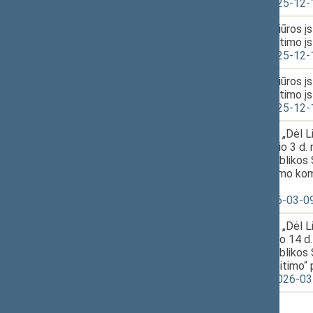
XVP-876(2) 2025-12-
6.
2026-03-10
Sveikatos priežiūros į
12:56
straipsnio pakeitimo į
XVP-876(2) 2025-12-
7.
2026-03-10
Sveikatos priežiūros į
12:57
straipsnio pakeitimo į
XVP-876(2) 2025-12-
8.
2026-03-10
Seimo nutarimo „Dėl 
15:44
2024 m. gruodžio 3 d. 
Lietuvos Respublikos 
žvaigždės skyrimo kom
projektas
XVP-1275 2026-03-0
9.
2026-03-10
Seimo nutarimo „Dėl 
15:46
2024 m. lapkričio 14 d
Lietuvos Respublikos 
sudarymo“ pakeitimo“ 
XVP-1276(3) 2026-03
10.
2026-03-12