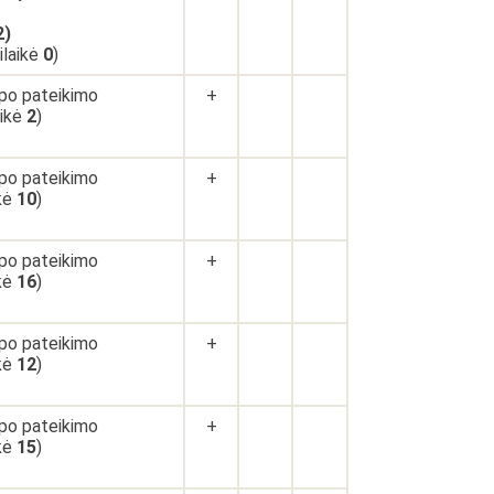
2)
silaikė
0
)
 po pateikimo
+
aikė
2
)
 po pateikimo
+
ikė
10
)
 po pateikimo
+
ikė
16
)
 po pateikimo
+
ikė
12
)
 po pateikimo
+
ikė
15
)