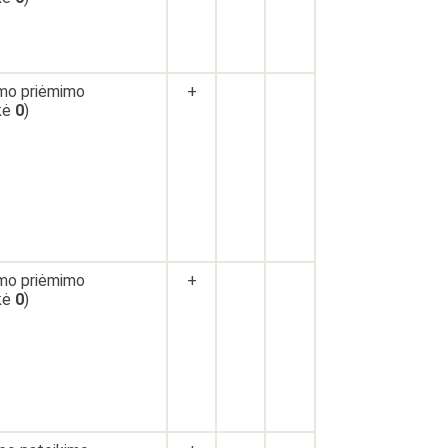
imo priėmimo
+
ikė
0
)
imo priėmimo
+
ikė
0
)