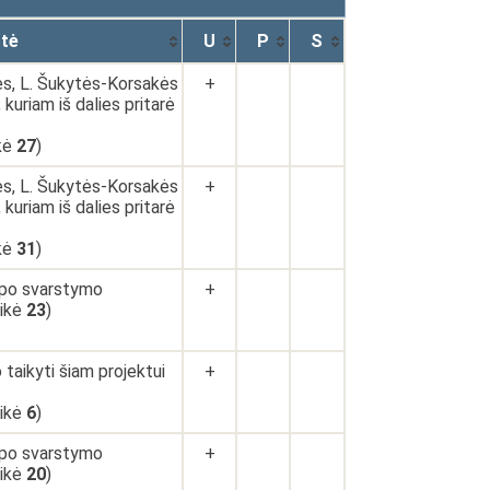
tė
U
P
S
ės, L. Šukytės-Korsakės
+
, kuriam iš dalies pritarė
ikė
27
)
ės, L. Šukytės-Korsakės
+
, kuriam iš dalies pritarė
ikė
31
)
 po svarstymo
+
aikė
23
)
taikyti šiam projektui
+
aikė
6
)
 po svarstymo
+
aikė
20
)