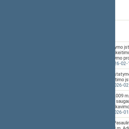
28.
2026-03-19
10:52
29.
2026-03-19
10:52
30.
2026-03-19
Profesinio mokymo įsta
11:32
36 straipsnių pakeitim
straipsniu įstatymo pr
XVP-927(2) 2026-02-
31.
2026-03-19
Konkurencijos įstatymo
11:34
straipsnių pakeitimo į
XVP-1099(2) 2026-02
32.
2026-03-19
Įstatymo „Dėl 2009 m
11:35
konvencijos dėl saugaus
perdirbimo ratifikavim
XVP-1079(2) 2026-01
33.
2026-03-19
Įstatymo „Dėl Pasauli
11:37
Stambule, 2018 m. Adi