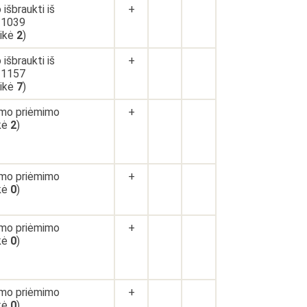
išbraukti iš
+
-1039
aikė
2
)
išbraukti iš
+
-1157
aikė
7
)
ymo priėmimo
+
ikė
2
)
ymo priėmimo
+
ikė
0
)
ymo priėmimo
+
ikė
0
)
ymo priėmimo
+
ikė
0
)