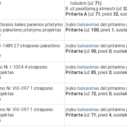
9
tobulinti (už
71)
už pasiūlymą jį atmesti (už
3
Pritarta A
(už
71
, prieš
32
, su
ančiosios šalies paramos įstatymo
Įvyko
balsavimas
dėl pritarimo
io pakeitimo įstatymo projektas
Pritarta
(už
100
, prieš
1
, susil
2
I-1489 27 straipsnio pakeitimo
Įvyko
balsavimas
dėl pritarimo
Pritarta
(už
90
, prieš
0
, susila
7
 Nr. I-1034 4 straipsnio
Įvyko
balsavimas
dėl pritarimo
ojektas
Pritarta
(už
85
, prieš
0
, susila
9
mo Nr. VIII-397 1 straipsnio
Įvyko
balsavimas
dėl pritarimo
ojektas
Pritarta
(už
72
, prieš
0
, susila
6
mo Nr. VIII-397 1 straipsnio
Įvyko
balsavimas
dėl pritarimo
ojektas
Pritarta
(už
71
, prieš
4
, susila
6