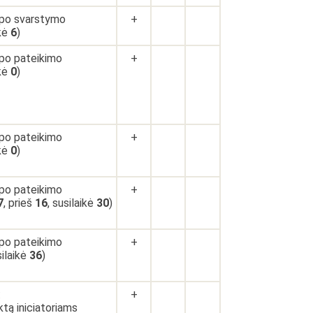
 po svarstymo
+
ikė
6
)
 po pateikimo
+
ikė
0
)
 po pateikimo
+
ikė
0
)
 po pateikimo
+
7
, prieš
16
, susilaikė
30
)
 po pateikimo
+
silaikė
36
)
:
+
ktą iniciatoriams