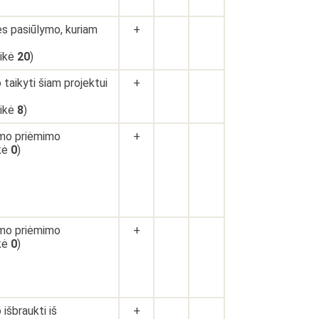
ės pasiūlymo, kuriam
+
aikė
20
)
taikyti šiam projektui
+
aikė
8
)
imo priėmimo
+
ikė
0
)
imo priėmimo
+
ikė
0
)
išbraukti iš
+