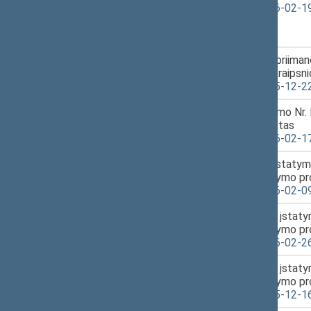
XVP-1229 2026-02-1
23.
2026-03-17
Mobilizacijos ir priim
15:59
Nr. I-1623 14 straipsn
XVP-1146 2025-12-2
24.
2026-03-17
Švietimo įstatymo Nr. 
16:00
įstatymo projektas
XVP-1216 2026-02-1
25.
2026-03-17
Žemės gelmių įstatymo
16:00
pakeitimo įstatymo pr
XVP-1202 2026-02-0
26.
2026-03-17
Atmintinų dienų įstaty
16:17
pakeitimo įstatymo pr
XVP-1249 2026-02-2
27.
2026-03-17
Atmintinų dienų įstaty
16:22
pakeitimo įstatymo pr
XVP-1132 2025-12-1