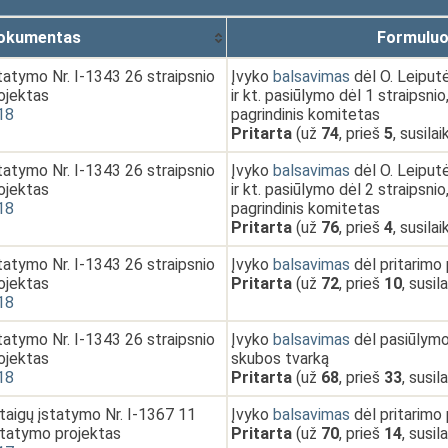
okumentas
Formuluo
tatymo Nr. I-1343 26 straipsnio
Įvyko
balsavimas
dėl O. Leiput
ojektas
ir kt. pasiūlymo dėl 1 straipsnio
18
pagrindinis komitetas
Pritarta
(už
74
, prieš
5
, susila
tatymo Nr. I-1343 26 straipsnio
Įvyko
balsavimas
dėl O. Leiput
ojektas
ir kt. pasiūlymo dėl 2 straipsnio
18
pagrindinis komitetas
Pritarta
(už
76
, prieš
4
, susila
tatymo Nr. I-1343 26 straipsnio
Įvyko
balsavimas
dėl pritarimo
ojektas
Pritarta
(už
72
, prieš
10
, susil
18
tatymo Nr. I-1343 26 straipsnio
Įvyko
balsavimas
dėl pasiūlymo 
ojektas
skubos tvarką
18
Pritarta
(už
68
, prieš
33
, susil
staigų įstatymo Nr. I-1367 11
Įvyko
balsavimas
dėl pritarimo
statymo projektas
Pritarta
(už
70
, prieš
14
, susil