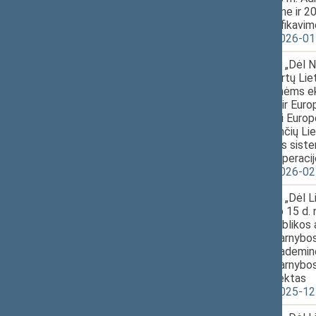
2021 m. Abidžane ir 20
dokumentų ratifikavim
XVP-1121(2) 2026-01
34.
2026-03-19
Seimo nutarimo „Dėl 
11:38
pajėgoms priskirtų Lie
vienetų, Jungtinėms 
priskirtų, NATO ir Eur
vadavietėse bei Europ
tarnybą atliekančių Lie
krašto apsaugos siste
tarptautinėse operacij
XVP-1126(2) 2026-02
35.
2026-03-19
Seimo nutarimo „Dėl 
11:42
2011 m. rugsėjo 15 d. 
Lietuvos Respublikos 
kontrolieriaus tarnybos
Respublikos akademinė
kontrolieriaus tarnybo
pakeitimo“ projektas
XVP-1076(2) 2025-12