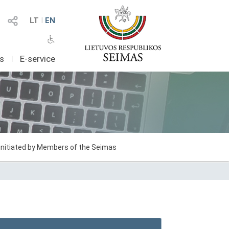
LT
I
EN
as
I
E-service
 initiated by Members of the Seimas