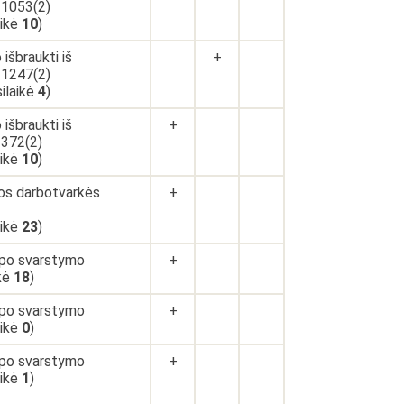
-1053(2)
aikė
10
)
išbraukti iš
+
-1247(2)
silaikė
4
)
išbraukti iš
+
-372(2)
aikė
10
)
tos darbotvarkės
+
aikė
23
)
 po svarstymo
+
ikė
18
)
 po svarstymo
+
aikė
0
)
 po svarstymo
+
aikė
1
)