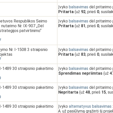
Įvyko
balsavimas
dėl pritarimo
Pritarta
(už
92
, prieš
0
, susila
Lietuvos Respublikos Seimo
Įvyko
balsavimas
dėl pritarimo
 nutarimo Nr. IX-907 „Dėl
Pritarta
(už
81
, prieš
0
, susila
trategijos patvirtinimo“
7
ymo Nr. I-1508 3 straipsnio
Įvyko
balsavimas
dėl pritarimo
ojektas
Pritarta
(už
83
, prieš
0
, susila
7
I-1489 30 straipsnio pakeitimo
Įvyko
balsavimas
dėl pritarimo
Sprendimas nepriimtas
(už
4
9
I-1489 30 straipsnio pakeitimo
Įvyko
balsavimas
dėl pritarimo
Nepritarta
(už
48
, prieš
15
, su
9
I-1489 30 straipsnio pakeitimo
Įvyko
alternatyvus balsavimas
už pasiūlymą grąžinti šį proje