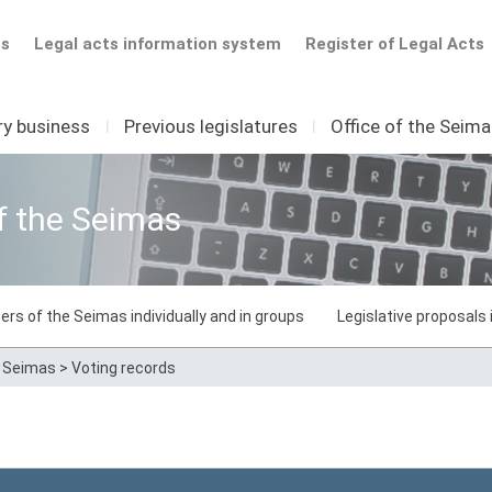
ts
Legal acts information system
Register of Legal Acts
ry business
I
Previous legislatures
I
Office of the Seim
f the Seimas
ers of the Seimas individually and in groups
Legislative proposals
e Seimas
>
Voting records