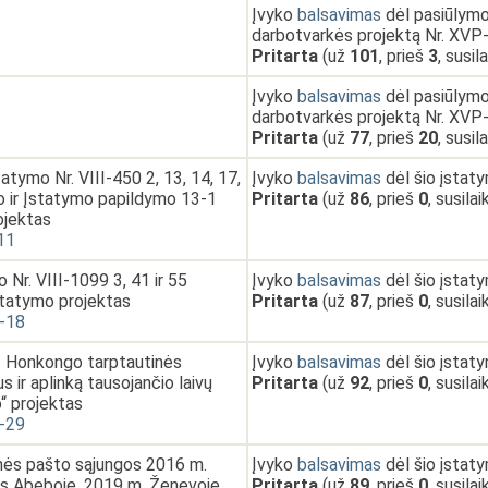
Įvyko
balsavimas
dėl pasiūlymo 
darbotvarkės projektą Nr. XVP
Pritarta
(už
101
, prieš
3
, susil
Įvyko
balsavimas
dėl pasiūlymo 
darbotvarkės projektą Nr. XVP
Pritarta
(už
77
, prieš
20
, susil
tymo Nr. VIII-450 2, 13, 14, 17,
Įvyko
balsavimas
dėl šio įstat
o ir Įstatymo papildymo 13-1
Pritarta
(už
86
, prieš
0
, susila
ojektas
11
 Nr. VIII-1099 3, 41 ir 55
Įvyko
balsavimas
dėl šio įstat
statymo projektas
Pritarta
(už
87
, prieš
0
, susila
-18
. Honkongo tarptautinės
Įvyko
balsavimas
dėl šio įstat
 ir aplinką tausojančio laivų
Pritarta
(už
92
, prieš
0
, susila
o“ projektas
-29
nės pašto sąjungos 2016 m.
Įvyko
balsavimas
dėl šio įstat
s Abeboje, 2019 m. Ženevoje,
Pritarta
(už
89
, prieš
0
, susila