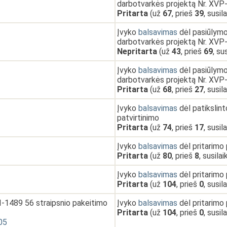
darbotvarkės projektą Nr. XVP
Pritarta
(už
67
, prieš
39
, susil
Įvyko
balsavimas
dėl pasiūlymo 
darbotvarkės projektą Nr. XVP
Nepritarta
(už
43
, prieš
69
, su
Įvyko
balsavimas
dėl pasiūlymo 
darbotvarkės projektą Nr. XVP
Pritarta
(už
68
, prieš
27
, susil
Įvyko
balsavimas
dėl patikslin
patvirtinimo
Pritarta
(už
74
, prieš
17
, susil
Įvyko
balsavimas
dėl pritarimo
Pritarta
(už
80
, prieš
8
, susila
Įvyko
balsavimas
dėl pritarimo
Pritarta
(už
104
, prieš
0
, susil
I-1489 56 straipsnio pakeitimo
Įvyko
balsavimas
dėl pritarimo
Pritarta
(už
104
, prieš
0
, susil
05