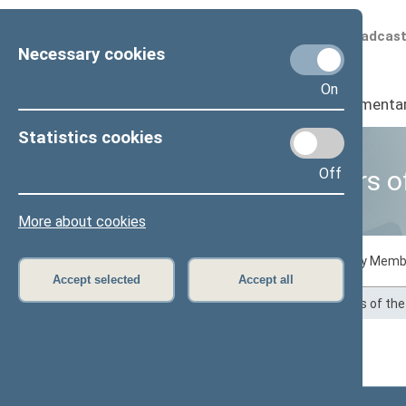
Scheduled broadcas
Necessary cookies
On
Seimas
I
Parliamenta
Statistics cookies
Off
Business of Members o
More about cookies
Voting records
Draft laws initiated by Memb
Accept selected
Accept all
Home
>
Statistics
>
Business of Members of th
Voting records
Rodyti
įrašų