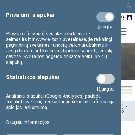
TAIS
TAR
LT
I
EN
Privalomi slapukai
Įjungta
Privalomi (seanso) slapukai naudojami e-
seimas.lrs.lt ir www.e-tar.lt svetainėse, jie reikalingi
pagrindinių svetainės funkcijų veikimui užtikrinti ir
Lietuvos Respublikos Seimo ir
Jūsų duotam sutikimui su slapuku išsaugoti, jei tokį
davėte. Svetainės negalės tinkamai veikti be šių
Pasaulio lietuvių bendruomenės
slapukų.
komisija
Statistikos slapukai
Išjungta
Analitiniai slapukai (Google Analytics) padeda
tobulinti svetainę, renkant ir analizuojant informaciją
Pradžia
>
Ankstesnės kadencijos
>
XII Seimas (2016–2020 m.)
>
apie jos lankomumą.
Komitetai ir komisijos
>
Lietuvos Respublikos Seimo ir Pasaulio
lietuvių bendruomenės komisija
>
Rezoliucijos
>
2014 m.
Daugiau informacijos
2014 m.