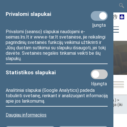
TAIS
TAR
LT
I
EN
Privalomi slapukai
Įjungta
Privalomi (seanso) slapukai naudojami e-
seimas.lrs.lt ir www.e-tar.lt svetainėse, jie reikalingi
pagrindinių svetainės funkcijų veikimui užtikrinti ir
Jūsų duotam sutikimui su slapuku išsaugoti, jei tokį
Valstybės istorinės atminties
davėte. Svetainės negalės tinkamai veikti be šių
slapukų.
komisija (iki 2018-11-15)
Statistikos slapukai
Išjungta
Analitiniai slapukai (Google Analytics) padeda
tobulinti svetainę, renkant ir analizuojant informaciją
Pradžia
>
Ankstesnės kadencijos
>
XII Seimas (2016–2020 m.)
>
apie jos lankomumą.
Komitetai ir komisijos
>
Valstybės istorinės atminties komisija (iki
2018-11-15)
>
Darbotvarkės
Daugiau informacijos
2017 m. spalio 18 d. Valstybės istorinės