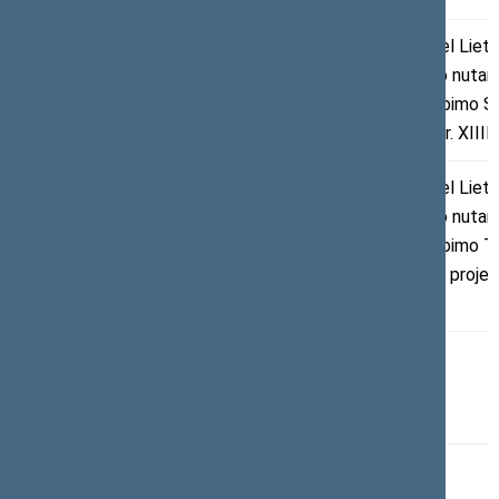
3.
2017-10-18
XIIIP-
Išvadų rengimas dėl Liet
14.20–14.25
1148
Respublikos Seimo nutari
III r. 520 k.
2018 metų paskelbimo Są
metais“ projekto Nr. XIII
4.
2017-10-18
XIIIP-
Išvadų rengimas dėl Liet
14.25–14.30
1189
Respublikos Seimo nutari
III r. 520 k.
2018 metų paskelbimo T
Stanislovo metais“ projek
XIIIP-1189
5.
2017-10-18
Kiti klausimai
14.30–14.40
III r. 520 k.