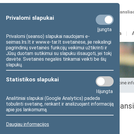
Numatomos transliac
Privalomi slapukai
Įjungta
Sudėtis
I
Veikla
I
Privalomi (seanso) slapukai naudojami e-
seimas.lrs.lt ir www.e-tar.lt svetainėse, jie reikalingi
pagrindinių svetainės funkcijų veikimui užtikrinti ir
Jūsų duotam sutikimui su slapuku išsaugoti, jei tokį
Seimo kanceliarija
davėte. Svetainės negalės tinkamai veikti be šių
slapukų.
Statistikos slapukai
Pradžia
>
Seimo kanceliarija
>
Administracinė inf
rinkinys
Išjungta
Analitiniai slapukai (Google Analytics) padeda
tobulinti svetainę, renkant ir analizuojant informaciją
2013 m. birželio 30 d. finans
apie jos lankomumą.
Aiškinamasis raštas
Daugiau informacijos
Finansinės būklės ataskaita