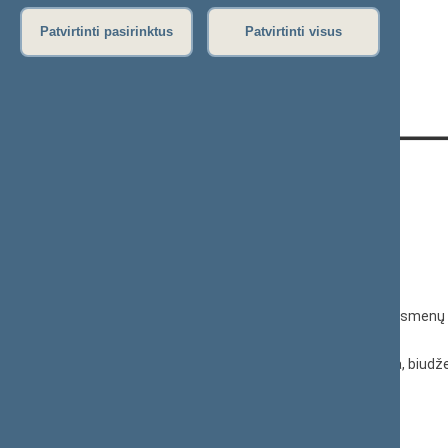
Veiklos rezultatų ataskaita
Patvirtinti pasirinktus
Patvirtinti visus
KONTAKTAI:
Gedimino pr. 53, 01109 Vilnius,
Lietuva
(0 5) 239 6060
El. p.
priim@lrs.lt
Duomenys kaupiami ir saugomi Juridinių asmenų 
kodas 188605295
© Lietuvos Respublikos Seimo kanceliarija, biudže