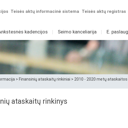
ijos
Teisės aktų informacinė sistema
Teisės aktų registras
Ankstesnės kadencijos
I
Seimo kanceliarija
I
E. paslaug
ormacija
>
Finansinių ataskaitų rinkiniai
>
2010 - 2020 metų ataskaitos
inių ataskaitų rinkinys