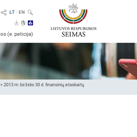
LT
I
EN
os (e. peticija)
>
2013 m. birželio 30 d. finansinių ataskaitų