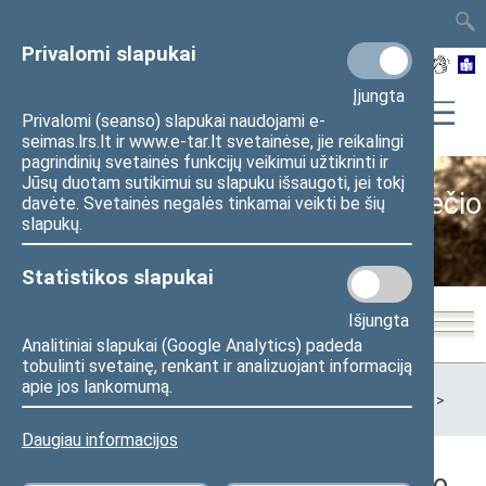
TAIS
TAR
LT
I
EN
Privalomi slapukai
Įjungta
Privalomi (seanso) slapukai naudojami e-
seimas.lrs.lt ir www.e-tar.lt svetainėse, jie reikalingi
pagrindinių svetainės funkcijų veikimui užtikrinti ir
Jūsų duotam sutikimui su slapuku išsaugoti, jei tokį
1991 m. gegužės 19 d. – pasieniečio
davėte. Svetainės negalės tinkamai veikti be šių
slapukų.
Gintaro Žagunio žūtis
Statistikos slapukai
Išjungta
Analitiniai slapukai (Google Analytics) padeda
tobulinti svetainę, renkant ir analizuojant informaciją
Pradžia
>
Visuomenei ir žiniasklaidai
>
Kelias į Lietuvos
apie jos lankomumą.
nepriklausomybės atkūrimą
>
Laisvės sargyboje: 1991 metai
>
1991 m. gegužės 19 d. – pasieniečio Gintaro Žagunio žūtis
Daugiau informacijos
1991 m. gegužės 19 d. – pasieniečio