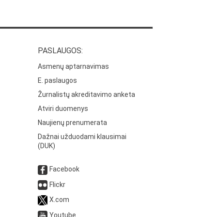
PASLAUGOS:
Asmenų aptarnavimas
E. paslaugos
Žurnalistų akreditavimo anketa
Atviri duomenys
Naujienų prenumerata
Dažnai užduodami klausimai
(DUK)
Facebook
Flickr
X.com
Youtube