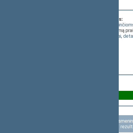
neprašyti šios išvados
Klausimas, dėl kurio vyko balsavimas:
Piniginės socialinės paramos nepasiturinči
XIP-2950)
; [
pateikimas
]; už A - už siūlymą pr
(
dokumento tekstas
,
susiję dokumentai
,
deta
Už A 28
Susilaikė 0
Asmenini
rezult