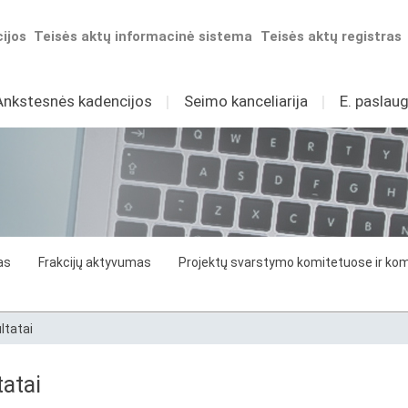
ijos
Teisės aktų informacinė sistema
Teisės aktų registras
Ankstesnės kadencijos
I
Seimo kanceliarija
I
E. paslaug
as
Frakcijų aktyvumas
Projektų svarstymo komitetuose ir komi
ltatai
atai