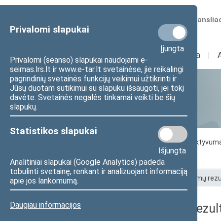
Numatomos transliac
Privalomi slapukai
Įjungta
Sudėtis
I
Veikla
I
Privalomi (seanso) slapukai naudojami e-
seimas.lrs.lt ir www.e-tar.lt svetainėse, jie reikalingi
pagrindinių svetainės funkcijų veikimui užtikrinti ir
Jūsų duotam sutikimui su slapuku išsaugoti, jei tokį
Statistika
davėte. Svetainės negalės tinkamai veikti be šių
slapukų.
Statistikos slapukai
Seimo darbo statistika
Seimo narių aktyvum
Išjungta
Seimo narių balsavimų rezultatai
Analitiniai slapukai (Google Analytics) padeda
tobulinti svetainę, renkant ir analizuojant informaciją
Pradžia
>
Statistika
>
Seimo narių balsavimų rezu
apie jos lankomumą.
Daugiau informacijos
Seimo narių balsavimų rezult