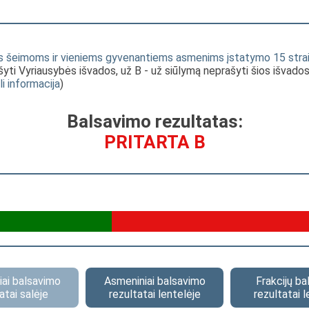
oms šeimoms ir vieniems gyvenantiems asmenims įstatymo 15 s
ašyti Vyriausybės išvados, už B - už siūlymą neprašyti šios išvado
li informacija
)
Balsavimo rezultatas:
PRITARTA B
ai balsavimo
Asmeniniai balsavimo
Frakcijų b
atai salėje
rezultatai lentelėje
rezultatai l