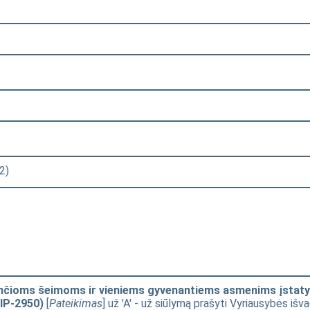
2)
inčioms šeimoms ir vieniems gyvenantiems asmenims įstaty
IP-2950)
[
Pateikimas
] už 'A' - už siūlymą prašyti Vyriausybės išva