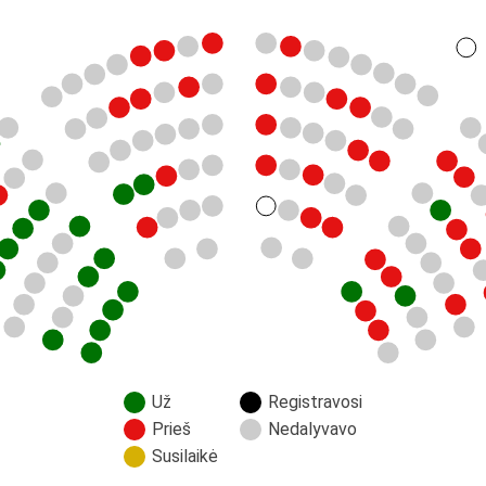
Už
Registravosi
Prieš
Nedalyvavo
Susilaikė