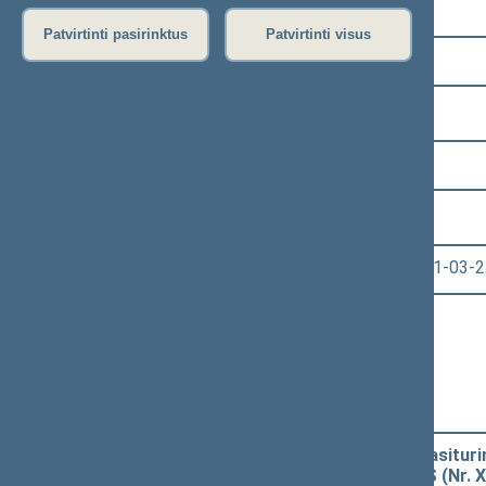
Pasirinkite kadenciją:
Patvirtinti pasirinktus
Patvirtinti visus
2008–2012 metų kadencija
Pasirinkite sesiją:
6 eilinė (2011-03-10 – 2011-06-30)
Pasirinkite posėdį:
Seimo vakarinis posėdis Nr. 301 (2011-03-2
Informacija apie posėdį:
Posėdžio eiga
Posėdžio darbotvarkė
Pasirinkite klausimą:
Piniginės socialinės paramos nepasitur
pakeitimo ĮSTATYMO PROJEKTAS (Nr. X