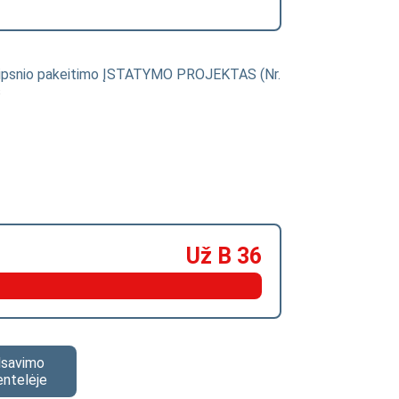
traipsnio pakeitimo ĮSTATYMO PROJEKTAS (Nr.
s
Už B 36
alsavimo
entelėje