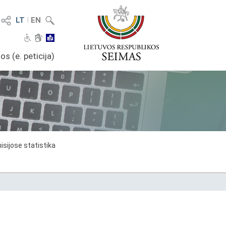
LT
I
EN
os (e. peticija)
sijose statistika