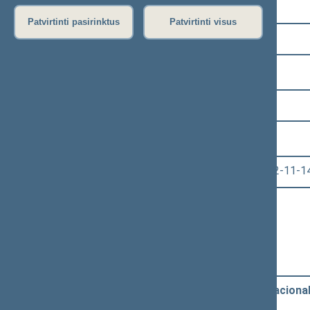
Pasirinkite kadenciją:
Patvirtinti pasirinktus
Patvirtinti visus
2008–2012 metų kadencija
Pasirinkite sesiją:
9 eilinė (2012-09-10 – 2012-11-14)
Pasirinkite posėdį:
Seimo neeilinis posėdis Nr. 489 (2012-11-1
Informacija apie posėdį:
Posėdžio eiga
Posėdžio darbotvarkė
Pasirinkite klausimą:
Seimo NUTARIMO "Dėl Lietuvos nacionalin
dėl Seimo nutarimo priėmimo