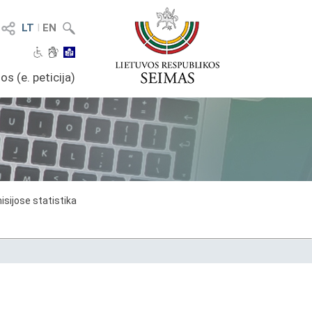
LT
I
EN
os (e. peticija)
sijose statistika