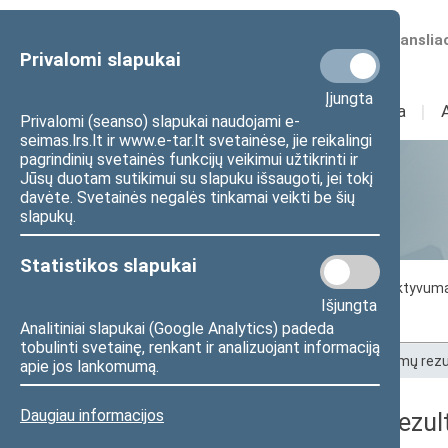
Numatomos transliac
Privalomi slapukai
Įjungta
Sudėtis
I
Veikla
I
Privalomi (seanso) slapukai naudojami e-
seimas.lrs.lt ir www.e-tar.lt svetainėse, jie reikalingi
pagrindinių svetainės funkcijų veikimui užtikrinti ir
Jūsų duotam sutikimui su slapuku išsaugoti, jei tokį
Statistika
davėte. Svetainės negalės tinkamai veikti be šių
slapukų.
Statistikos slapukai
Seimo darbo statistika
Seimo narių aktyvum
Išjungta
Seimo narių balsavimų rezultatai
Analitiniai slapukai (Google Analytics) padeda
tobulinti svetainę, renkant ir analizuojant informaciją
Pradžia
>
Statistika
>
Seimo narių balsavimų rezu
apie jos lankomumą.
Daugiau informacijos
Seimo narių balsavimų rezult