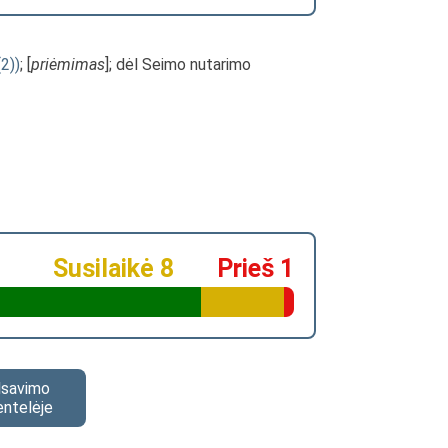
2))
; [
priėmimas
]; dėl Seimo nutarimo
Susilaikė 8
Prieš 1
alsavimo
entelėje