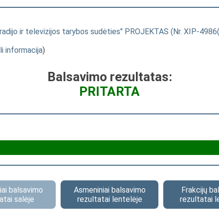
adijo ir televizijos tarybos sudėties" PROJEKTAS (Nr. XIP-4986(
li informacija
)
Balsavimo rezultatas:
PRITARTA
ai balsavimo
Asmeniniai balsavimo
Frakcijų b
atai salėje
rezultatai lentelėje
rezultatai l