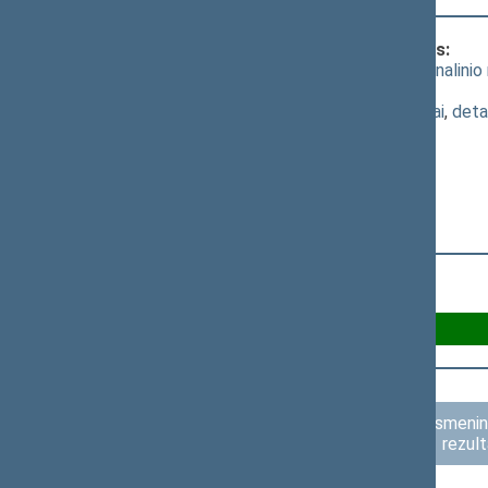
Klausimas, dėl kurio vyko balsavimas:
Seimo NUTARIMO "Dėl Lietuvos nacionalinio r
priėmimo
(
dokumento tekstas
,
susiję dokumentai
,
deta
Už 90
Asmenini
rezult