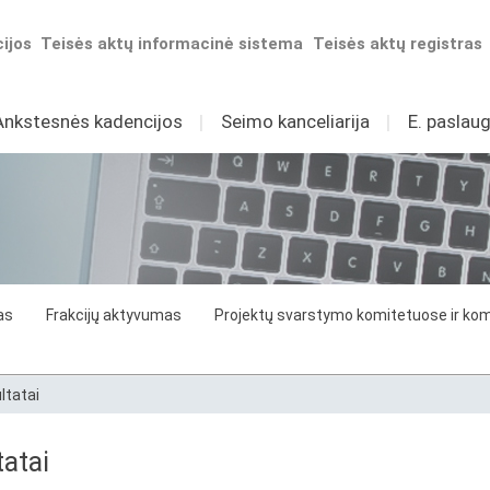
ijos
Teisės aktų informacinė sistema
Teisės aktų registras
Ankstesnės kadencijos
I
Seimo kanceliarija
I
E. paslaug
as
Frakcijų aktyvumas
Projektų svarstymo komitetuose ir komi
ltatai
atai