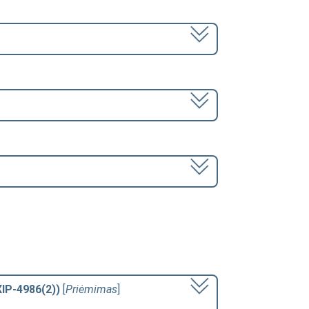
XIP-4986(2))
[
Priėmimas
]