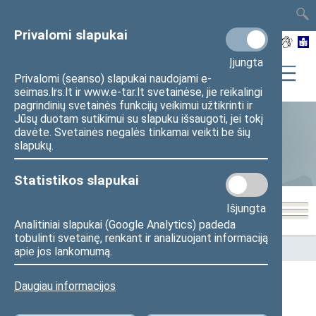
TAIS
TAR
LT
I
EN
Privalomi slapukai
Įjungta
Privalomi (seanso) slapukai naudojami e-
seimas.lrs.lt ir www.e-tar.lt svetainėse, jie reikalingi
pagrindinių svetainės funkcijų veikimui užtikrinti ir
Jūsų duotam sutikimui su slapuku išsaugoti, jei tokį
davėte. Svetainės negalės tinkamai veikti be šių
Statistika
slapukų.
Statistikos slapukai
Išjungta
Analitiniai slapukai (Google Analytics) padeda
tobulinti svetainę, renkant ir analizuojant informaciją
Pradžia
>
Statistika
>
Seimo narių balsavimų rezultatai
apie jos lankomumą.
Daugiau informacijos
Seimo narių balsavimų rezultatai