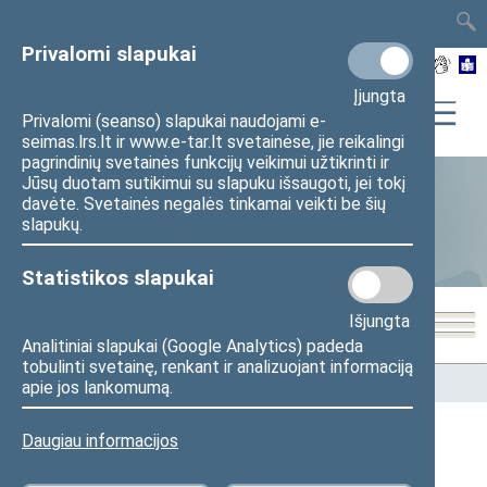
TAIS
TAR
LT
I
EN
Privalomi slapukai
Įjungta
Privalomi (seanso) slapukai naudojami e-
seimas.lrs.lt ir www.e-tar.lt svetainėse, jie reikalingi
pagrindinių svetainės funkcijų veikimui užtikrinti ir
Jūsų duotam sutikimui su slapuku išsaugoti, jei tokį
davėte. Svetainės negalės tinkamai veikti be šių
Statistika
slapukų.
Statistikos slapukai
Išjungta
Analitiniai slapukai (Google Analytics) padeda
tobulinti svetainę, renkant ir analizuojant informaciją
Pradžia
>
Statistika
>
Seimo narių balsavimų rezultatai
apie jos lankomumą.
Daugiau informacijos
Seimo narių balsavimų rezultatai