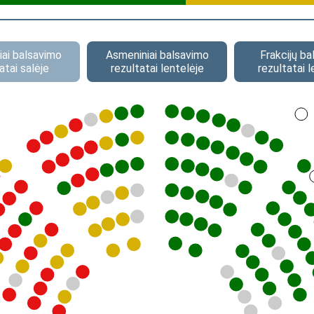
ai balsavimo
Asmeniniai balsavimo
Frakcijų b
atai salėje
rezultatai lentelėje
rezultatai l