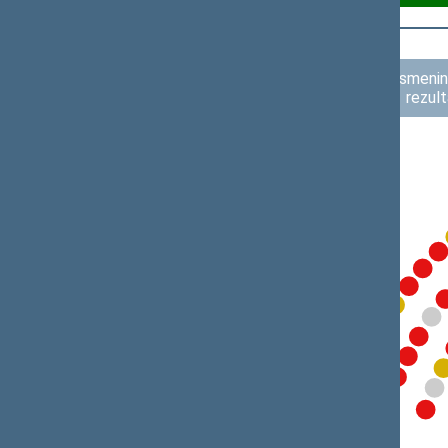
Asmenini
rezult