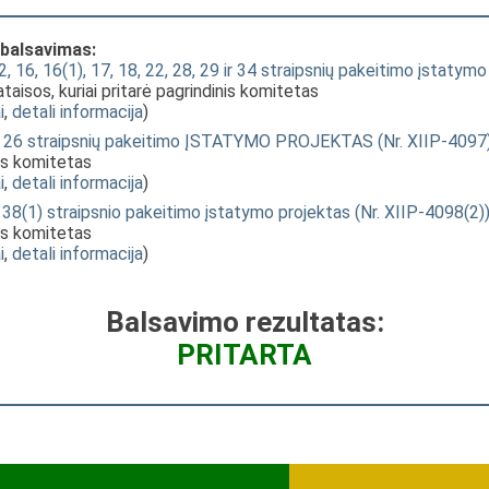
 balsavimas:
, 16, 16(1), 17, 18, 22, 28, 29 ir 34 straipsnių pakeitimo įstatym
taisos, kuriai pritarė pagrindinis komitetas
i
,
detali informacija
)
 ir 26 straipsnių pakeitimo ĮSTATYMO PROJEKTAS (Nr. XIIP-4097
nis komitetas
i
,
detali informacija
)
38(1) straipsnio pakeitimo įstatymo projektas (Nr. XIIP-4098(2)
nis komitetas
i
,
detali informacija
)
Balsavimo rezultatas:
PRITARTA