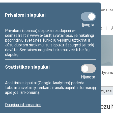
Numatomos transliac
Privalomi slapukai
Įjungta
Sudėtis
I
Veikla
I
Privalomi (seanso) slapukai naudojami e-
seimas.lrs.lt ir www.e-tar.lt svetainėse, jie reikalingi
pagrindinių svetainės funkcijų veikimui užtikrinti ir
Jūsų duotam sutikimui su slapuku išsaugoti, jei tokį
Statistika
davėte. Svetainės negalės tinkamai veikti be šių
slapukų.
Statistikos slapukai
Seimo darbo statistika
Seimo narių aktyvum
Išjungta
Seimo narių balsavimų rezultatai
Analitiniai slapukai (Google Analytics) padeda
tobulinti svetainę, renkant ir analizuojant informaciją
Pradžia
>
Statistika
>
Seimo narių balsavimų rezu
apie jos lankomumą.
Daugiau informacijos
Seimo narių balsavimų rezult