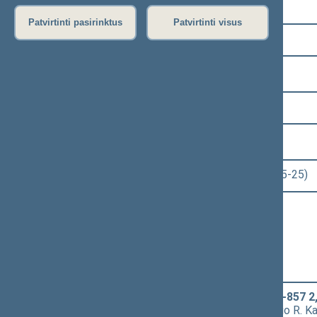
Pasirinkite kadenciją:
Patvirtinti pasirinktus
Patvirtinti visus
2016–2020 metų kadencija
Pasirinkite sesiją:
2 eilinė (2017-03-10 – 2017-07-11)
Pasirinkite posėdį:
Seimo rytinis posėdis Nr. 65 (2017-05-25)
Informacija apie posėdį:
Posėdžio eiga
Posėdžio darbotvarkė
Pasirinkite klausimą:
Alkoholio kontrolės įstatymo Nr. I-857 2, 
4096(2))
[
Svarstymas
] dėl 2 straipsnio R. K