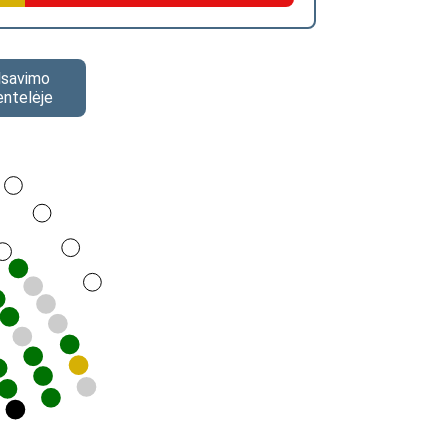
alsavimo
entelėje