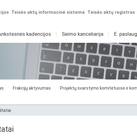
ijos
Teisės aktų informacinė sistema
Teisės aktų registras
Ankstesnės kadencijos
I
Seimo kanceliarija
I
E. paslaug
as
Frakcijų aktyvumas
Projektų svarstymo komitetuose ir komi
ltatai
atai