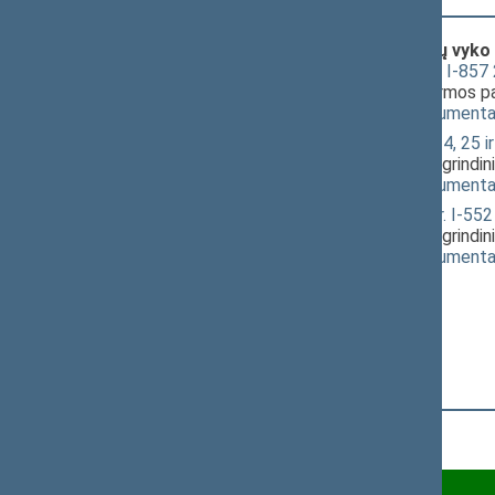
Klausimai (svarstyti kartu), dėl kurių vyko
Alkoholio kontrolės įstatymo Nr. I-857 2
dėl 2 straipsnio R. Karbauskio pirmos pa
(
dokumento tekstas
,
susiję dokumenta
Akcizų įstatymo Nr. IX-569 23, 24, 25
pirmos pataisos, kuriai pritarė pagrindi
(
dokumento tekstas
,
susiję dokumenta
Sveikatos sistemos įstatymo Nr. I-552 
pirmos pataisos, kuriai pritarė pagrindi
(
dokumento tekstas
,
susiję dokumenta
Už 64