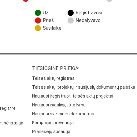
Už
Registravosi
Prieš
Nedalyvavo
Susilaikė
TIESIOGINĖ PRIEIGA:
Teisės aktų registras
Teisės aktų, projektų ir susijusių dokumentų paieška
Naujausi įregistruoti teisės aktų projektai
Naujausi įsigalioję įstatymai
registre,
Naujausi svetainės dokumentai
Korupcijos prevencija
tinė įstaiga
Pranešėjų apsauga