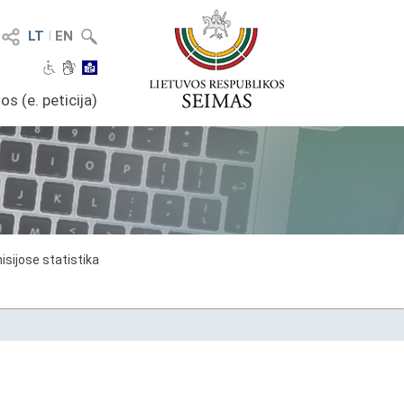
LT
I
EN
os (e. peticija)
sijose statistika