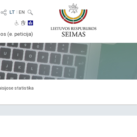
LT
I
EN
os (e. peticija)
sijose statistika