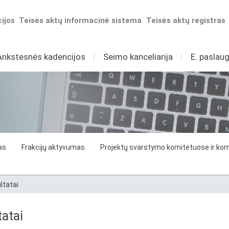
ijos
Teisės aktų informacinė sistema
Teisės aktų registras
Ankstesnės kadencijos
I
Seimo kanceliarija
I
E. paslaug
as
Frakcijų aktyvumas
Projektų svarstymo komitetuose ir komi
ltatai
atai