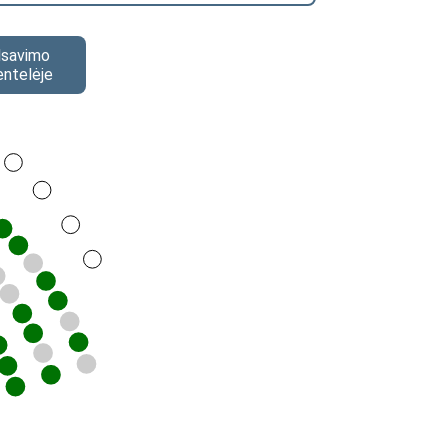
alsavimo
entelėje