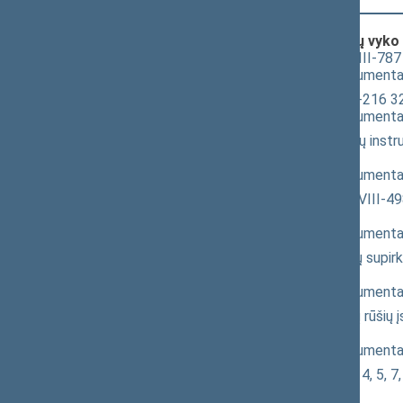
Klausimai (svarstyti kartu), dėl kurių vyko
Atliekų tvarkymo įstatymo Nr. VIII-787
(
dokumento tekstas
,
susiję dokumenta
Įmonių bankroto įstatymo Nr. IX-216 32
(
dokumento tekstas
,
susiję dokumenta
Klimato kaitos valdymo finansinių inst
pritarimo po svarstymo
(
dokumento tekstas
,
susiję dokumenta
Laukinės gyvūnijos įstatymo Nr. VIII-49
svarstymo
(
dokumento tekstas
,
susiję dokumenta
Netauriųjų metalų laužo ir atliekų supi
pritarimo po svarstymo
(
dokumento tekstas
,
susiję dokumenta
Saugomų gyvūnų, augalų ir grybų rūšių 
po svarstymo
(
dokumento tekstas
,
susiję dokumenta
Medžioklės įstatymo Nr. IX-966 4, 5, 7, 
pritarimo po svarstymo