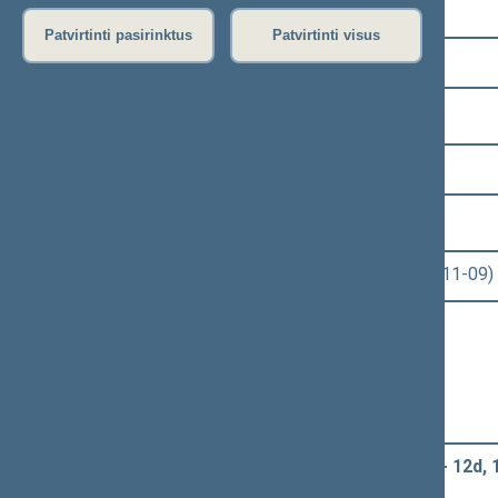
Pasirinkite kadenciją:
Patvirtinti pasirinktus
Patvirtinti visus
2016–2020 metų kadencija
Pasirinkite sesiją:
3 eilinė (2017-09-10 – 2018-01-13)
Pasirinkite posėdį:
Seimo rytinis posėdis Nr. 115 (2017-11-09)
Informacija apie posėdį:
Posėdžio eiga
Posėdžio darbotvarkė
Pasirinkite klausimą:
Klausimų grupė: 1 - 12b, 1 - 12c, 1 - 12d, 1 -
svarstymo