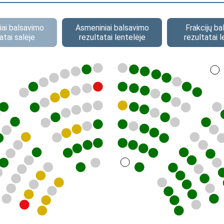
ai balsavimo
Asmeniniai balsavimo
Frakcijų b
atai salėje
rezultatai lentelėje
rezultatai l