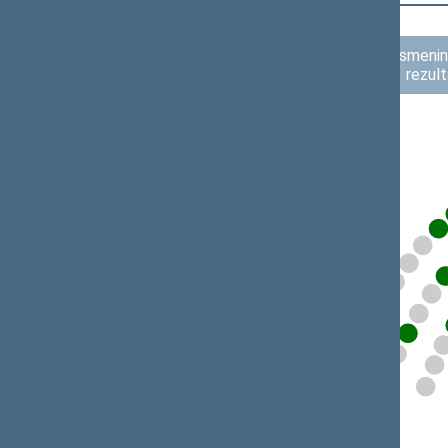
Asmenini
rezult