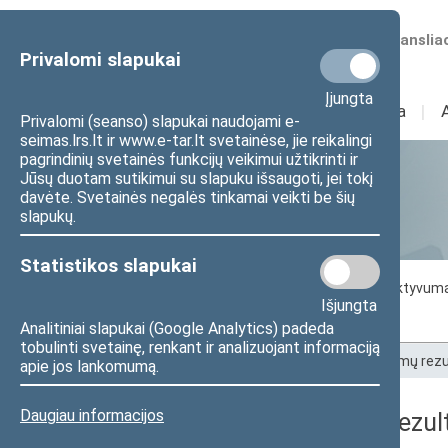
Numatomos transliac
Privalomi slapukai
Įjungta
Sudėtis
I
Veikla
I
Privalomi (seanso) slapukai naudojami e-
seimas.lrs.lt ir www.e-tar.lt svetainėse, jie reikalingi
pagrindinių svetainės funkcijų veikimui užtikrinti ir
Jūsų duotam sutikimui su slapuku išsaugoti, jei tokį
Statistika
davėte. Svetainės negalės tinkamai veikti be šių
slapukų.
Statistikos slapukai
Seimo darbo statistika
Seimo narių aktyvum
Išjungta
Seimo narių balsavimų rezultatai
Analitiniai slapukai (Google Analytics) padeda
tobulinti svetainę, renkant ir analizuojant informaciją
Pradžia
>
Statistika
>
Seimo narių balsavimų rezu
apie jos lankomumą.
Daugiau informacijos
Seimo narių balsavimų rezult