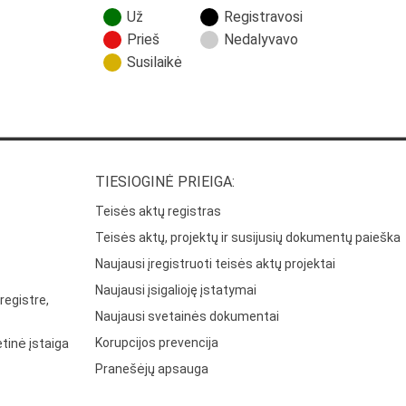
Už
Registravosi
Prieš
Nedalyvavo
Susilaikė
TIESIOGINĖ PRIEIGA:
Teisės aktų registras
Teisės aktų, projektų ir susijusių dokumentų paieška
Naujausi įregistruoti teisės aktų projektai
Naujausi įsigalioję įstatymai
registre,
Naujausi svetainės dokumentai
Korupcijos prevencija
tinė įstaiga
Pranešėjų apsauga