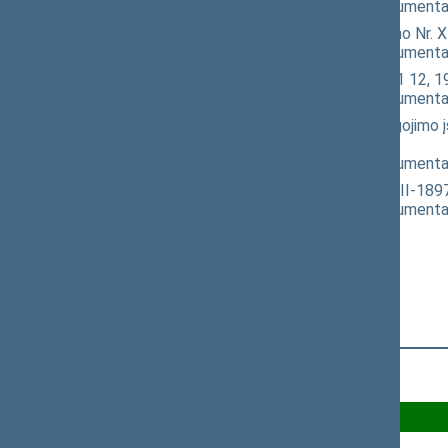
(
dokumento tekstas
,
susiję dokumenta
Žmonių palaikų laidojimo įstatymo Nr. 
(
dokumento tekstas
,
susiję dokumenta
Reklamos įstatymo Nr. VIII-1871 12, 19
(
dokumento tekstas
,
susiję dokumenta
Anglies dioksido geologinio saugojimo 
pritarimo po svarstymo
(
dokumento tekstas
,
susiję dokumenta
Saugios laivybos įstatymo Nr. VIII-189
(
dokumento tekstas
,
susiję dokumenta
Už 63