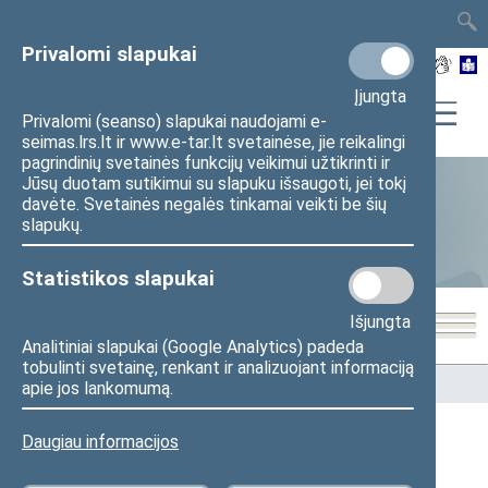
TAIS
TAR
LT
I
EN
Privalomi slapukai
Įjungta
Privalomi (seanso) slapukai naudojami e-
seimas.lrs.lt ir www.e-tar.lt svetainėse, jie reikalingi
pagrindinių svetainės funkcijų veikimui užtikrinti ir
Jūsų duotam sutikimui su slapuku išsaugoti, jei tokį
davėte. Svetainės negalės tinkamai veikti be šių
Statistika
slapukų.
Statistikos slapukai
Išjungta
Analitiniai slapukai (Google Analytics) padeda
tobulinti svetainę, renkant ir analizuojant informaciją
Pradžia
>
Statistika
>
Seimo narių balsavimų rezultatai
apie jos lankomumą.
Daugiau informacijos
Seimo narių balsavimų rezultatai