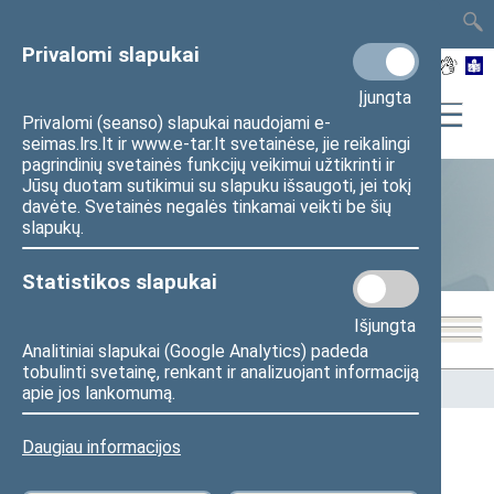
TAIS
TAR
LT
I
EN
Privalomi slapukai
Įjungta
Privalomi (seanso) slapukai naudojami e-
seimas.lrs.lt ir www.e-tar.lt svetainėse, jie reikalingi
pagrindinių svetainės funkcijų veikimui užtikrinti ir
Jūsų duotam sutikimui su slapuku išsaugoti, jei tokį
davėte. Svetainės negalės tinkamai veikti be šių
Statistika
slapukų.
Statistikos slapukai
Išjungta
Analitiniai slapukai (Google Analytics) padeda
tobulinti svetainę, renkant ir analizuojant informaciją
Pradžia
>
Statistika
>
Seimo narių balsavimų rezultatai
apie jos lankomumą.
Daugiau informacijos
Seimo narių balsavimų rezultatai