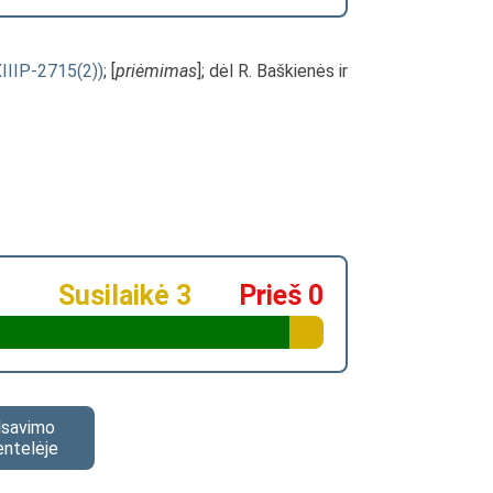
XIIIP-2715(2))
; [
priėmimas
]; dėl R. Baškienės ir
Susilaikė 3
Prieš 0
alsavimo
entelėje