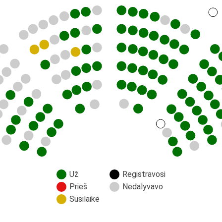
Už
Registravosi
Prieš
Nedalyvavo
Susilaikė