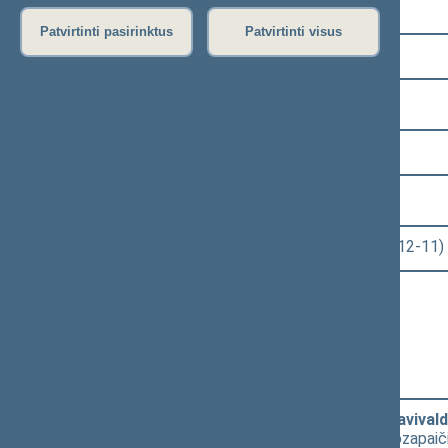
Pasirinkite kadenciją:
Patvirtinti pasirinktus
Patvirtinti visus
2016–2020 metų kadencija
Pasirinkite sesiją:
5 eilinė (2018-09-10 – 2019-02-14)
Pasirinkite posėdį:
Seimo rytinis posėdis Nr. 244 (2018-12-11)
Informacija apie posėdį:
Posėdžio eiga
Posėdžio darbotvarkė
Pasirinkite klausimą:
2019 metų valstybės biudžeto ir savivaldy
[
Priėmimas
] dėl R. Baškienės ir V. Juozapai