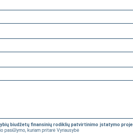
bių biudžetų finansinių rodiklių patvirtinimo įstatymo proje
čio pasiūlymo, kuriam pritarė Vyriausybė