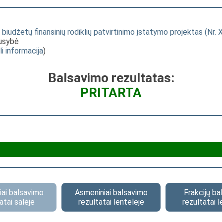
iudžetų finansinių rodiklių patvirtinimo įstatymo projektas (Nr. 
ausybė
li informacija
)
Balsavimo rezultatas:
PRITARTA
ai balsavimo
Asmeniniai balsavimo
Frakcijų b
atai salėje
rezultatai lentelėje
rezultatai l