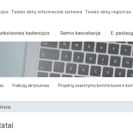
ijos
Teisės aktų informacinė sistema
Teisės aktų registras
Ankstesnės kadencijos
I
Seimo kanceliarija
I
E. paslaug
as
Frakcijų aktyvumas
Projektų svarstymo komitetuose ir komi
ltatai
atai