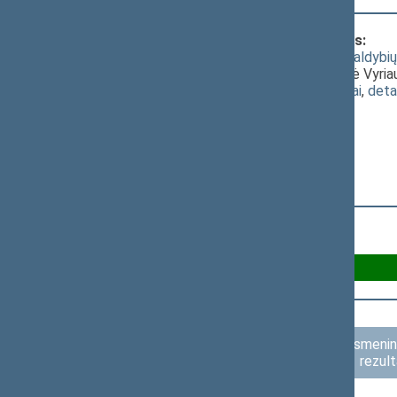
Klausimas, dėl kurio vyko balsavimas:
2019 metų valstybės biudžeto ir savivaldybių b
V. Juozapaičio pasiūlymo, kuriam pritarė Vyri
(
dokumento tekstas
,
susiję dokumentai
,
deta
Už 92
Asmenini
rezult