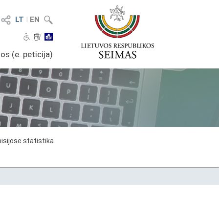
LT
I
EN
os (e. peticija)
sijose statistika