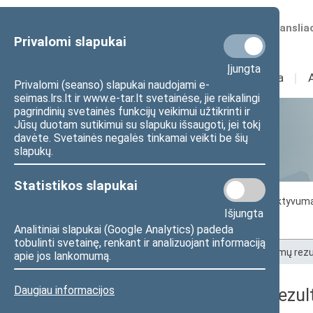
Numatomos transliac
Privalomi slapukai
Įjungta
Sudėtis
I
Veikla
I
Privalomi (seanso) slapukai naudojami e-
seimas.lrs.lt ir www.e-tar.lt svetainėse, jie reikalingi
pagrindinių svetainės funkcijų veikimui užtikrinti ir
Jūsų duotam sutikimui su slapuku išsaugoti, jei tokį
Statistika
davėte. Svetainės negalės tinkamai veikti be šių
slapukų.
Statistikos slapukai
Seimo darbo statistika
Seimo narių aktyvum
Išjungta
Seimo narių balsavimų rezultatai
Analitiniai slapukai (Google Analytics) padeda
tobulinti svetainę, renkant ir analizuojant informaciją
Pradžia
>
Statistika
>
Seimo narių balsavimų rezu
apie jos lankomumą.
Daugiau informacijos
Seimo narių balsavimų rezult