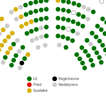
Už
Registravosi
Prieš
Nedalyvavo
Susilaikė