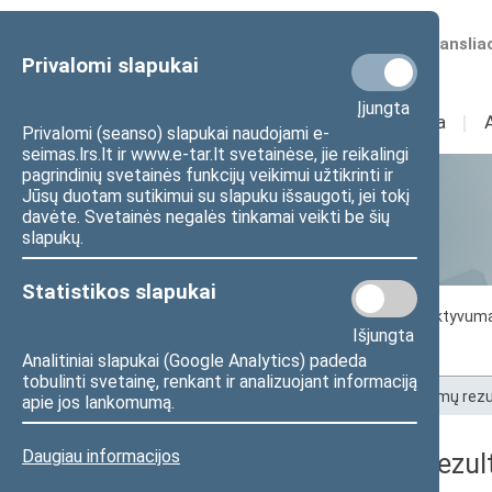
Numatomos transliac
Privalomi slapukai
Įjungta
Sudėtis
I
Veikla
I
Privalomi (seanso) slapukai naudojami e-
seimas.lrs.lt ir www.e-tar.lt svetainėse, jie reikalingi
pagrindinių svetainės funkcijų veikimui užtikrinti ir
Jūsų duotam sutikimui su slapuku išsaugoti, jei tokį
Statistika
davėte. Svetainės negalės tinkamai veikti be šių
slapukų.
Statistikos slapukai
Seimo darbo statistika
Seimo narių aktyvum
Išjungta
Seimo narių balsavimų rezultatai
Analitiniai slapukai (Google Analytics) padeda
tobulinti svetainę, renkant ir analizuojant informaciją
Pradžia
>
Statistika
>
Seimo narių balsavimų rezu
apie jos lankomumą.
Daugiau informacijos
Seimo narių balsavimų rezult