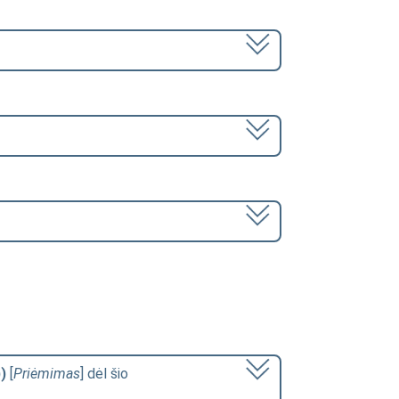
)
[
Priėmimas
] dėl šio