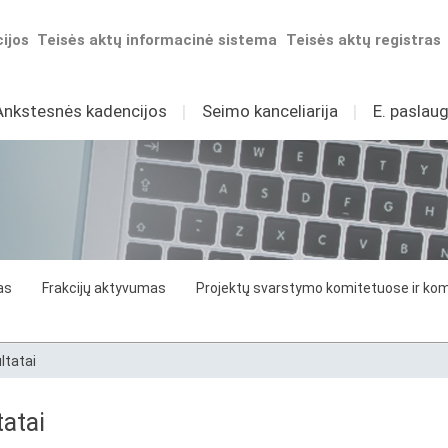
ijos
Teisės aktų informacinė sistema
Teisės aktų registras
Ankstesnės kadencijos
I
Seimo kanceliarija
I
E. paslaug
as
Frakcijų aktyvumas
Projektų svarstymo komitetuose ir komi
ltatai
atai