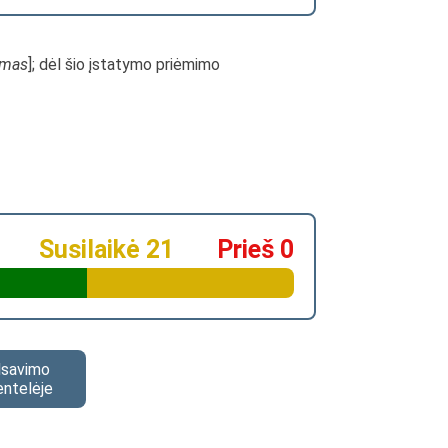
imas
]; dėl šio įstatymo priėmimo
Susilaikė 21
Prieš 0
alsavimo
entelėje