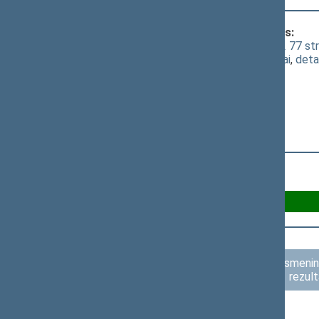
Klausimas, dėl kurio vyko balsavimas:
Sveikatos sistemos įstatymo Nr. I-552 77 str
(
dokumento tekstas
,
susiję dokumentai
,
deta
Už 84
Asmenini
rezult