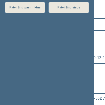
Pasirinkite kadenciją:
Patvirtinti pasirinktus
Patvirtinti visus
2016–2020 metų kadencija
Pasirinkite sesiją:
7 eilinė (2019-09-10 – 2020-01-14)
Pasirinkite posėdį:
Seimo vakarinis posėdis Nr. 368 (2019-12-1
Informacija apie posėdį:
Posėdžio eiga
Posėdžio darbotvarkė
Pasirinkite klausimą:
Sveikatos sistemos įstatymo Nr. I-552 77
įstatymo priėmimo