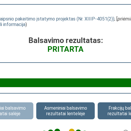
aipsnio pakeitimo įstatymo projektas (Nr. XIIIP-4051(2))
; [
priėm
li informacija
)
Balsavimo rezultatas:
PRITARTA
ai balsavimo
Asmeniniai balsavimo
Frakcijų b
atai salėje
rezultatai lentelėje
rezultatai l