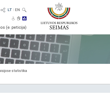
LT
I
EN
os (e. peticija)
sijose statistika