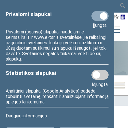
TAIS
TAR
LT
I
EN
Privalomi slapukai
Įjungta
Privalomi (seanso) slapukai naudojami e-
seimas.lrs.lt ir www.e-tar.lt svetainėse, jie reikalingi
pagrindinių svetainės funkcijų veikimui užtikrinti ir
Jūsų duotam sutikimui su slapuku išsaugoti, jei tokį
davėte. Svetainės negalės tinkamai veikti be šių
Statistika
slapukų.
Statistikos slapukai
Išjungta
Analitiniai slapukai (Google Analytics) padeda
tobulinti svetainę, renkant ir analizuojant informaciją
Pradžia
>
Statistika
>
Seimo narių balsavimų rezultatai
apie jos lankomumą.
Daugiau informacijos
Seimo narių balsavimų rezultatai