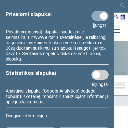
TAIS
TAR
LT
I
EN
Privalomi slapukai
Įjungta
Privalomi (seanso) slapukai naudojami e-
seimas.lrs.lt ir www.e-tar.lt svetainėse, jie reikalingi
pagrindinių svetainės funkcijų veikimui užtikrinti ir
Jūsų duotam sutikimui su slapuku išsaugoti, jei tokį
davėte. Svetainės negalės tinkamai veikti be šių
Statistika
slapukų.
Statistikos slapukai
Išjungta
Analitiniai slapukai (Google Analytics) padeda
tobulinti svetainę, renkant ir analizuojant informaciją
Pradžia
>
Statistika
>
Seimo narių balsavimų rezultatai
apie jos lankomumą.
Daugiau informacijos
Seimo narių balsavimų rezultatai