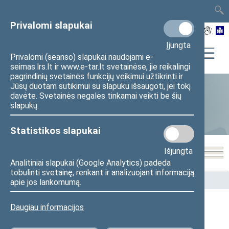
TAIS
TAR
LT
I
EN
Privalomi slapukai
Įjungta
Privalomi (seanso) slapukai naudojami e-
seimas.lrs.lt ir www.e-tar.lt svetainėse, jie reikalingi
pagrindinių svetainės funkcijų veikimui užtikrinti ir
Jūsų duotam sutikimui su slapuku išsaugoti, jei tokį
davėte. Svetainės negalės tinkamai veikti be šių
Statistika
slapukų.
Statistikos slapukai
Išjungta
Analitiniai slapukai (Google Analytics) padeda
tobulinti svetainę, renkant ir analizuojant informaciją
Pradžia
>
Statistika
>
Seimo narių balsavimų rezultatai
apie jos lankomumą.
Daugiau informacijos
Seimo narių balsavimų rezultatai