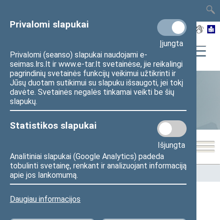
TAIS
TAR
LT
I
EN
Privalomi slapukai
Įjungta
Privalomi (seanso) slapukai naudojami e-
seimas.lrs.lt ir www.e-tar.lt svetainėse, jie reikalingi
pagrindinių svetainės funkcijų veikimui užtikrinti ir
Jūsų duotam sutikimui su slapuku išsaugoti, jei tokį
davėte. Svetainės negalės tinkamai veikti be šių
Statistika
slapukų.
Statistikos slapukai
Išjungta
Analitiniai slapukai (Google Analytics) padeda
tobulinti svetainę, renkant ir analizuojant informaciją
Pradžia
>
Statistika
>
Seimo narių balsavimų rezultatai
apie jos lankomumą.
Daugiau informacijos
Seimo narių balsavimų rezultatai