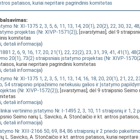
antros pataisos, kuriai nepritarė pagrindinis komitetas
 balsavimas:
tymo Nr. XI-1375 2, 3, 5, 6, 11, 13, 14, 20(1), 20(2), 22, 30, 32, 4
statymo projektas (Nr. XIVP-1571(2))
; [
svarstymas
]; dėl 9 straipsn
dinis komitetas
i
,
detali informacija
)
1 2, 6, 9, 16, 17, 20, 21(1), 22, 22(2), 23, 31, 39, 41, 41(1), 48(2)
ymo 20(1), 73(2) straipsniais įstatymo projektas (Nr. XIVP-1570(
ataisos, kuriai nepritarė pagrindinis komitetas
i
,
detali informacija
)
ymo Nr. XI-1375 1, 2, 3, 5, 11, 13, 14, 16, 18, 20, 20(1), 21, 22, 23
o, 54 straipsnio pripažinimo netekusiu galios ir Įstatymo papildy
rojektas (Nr. XIVP-1572(2))
; [
svarstymas
]; dėl 9 straipsnio Seimo 
omitetas
i
,
detali informacija
)
nkai vertinimo įstatymo Nr. I-1495 2, 3, 10, 11 straipsnių ir 1, 2
aipsnio Seimo narių L. Savicko, A. Stončaičio ir kt. antros pataisos
i
,
detali informacija
)
tymo Nr. XIII-2166 50, 69, 84, 86 straipsnių ir 2 priedo pakeiti
rių L. Savicko, A. Stončaičio ir kt. antros pataisos, kuriai nepritar