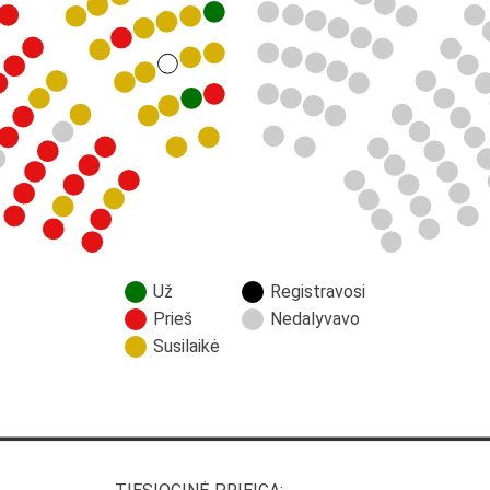
Už
Registravosi
Prieš
Nedalyvavo
Susilaikė