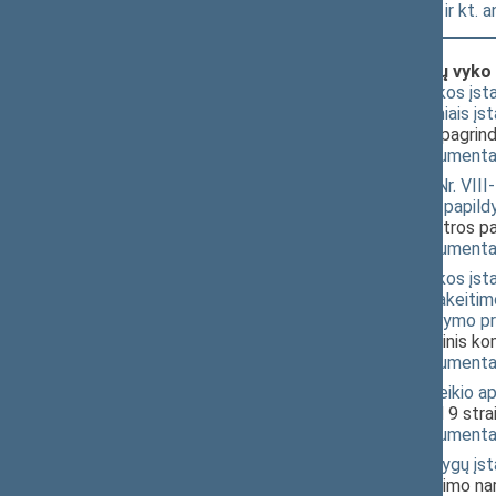
Seimo narių L. Savicko, A. Stončaičio ir kt. 
Klausimai (svarstyti kartu), dėl kurių vyko
Atsinaujinančių išteklių energetikos įsta
papildymo 13(1) ir 20(3) straipsniais į
antros pataisos, kuriai nepritarė pagrin
(
dokumento tekstas
,
susiję dokumenta
Elektros energetikos įstatymo Nr. VIII-188
straipsnių pakeitimo ir Įstatymo papild
L. Savicko, A. Stončaičio ir kt. antros p
(
dokumento tekstas
,
susiję dokumenta
Atsinaujinančių išteklių energetikos įstat
dvyliktojo skirsnio pavadinimo pakeitim
7 ir 15 straipsnių pakeitimo įstatymo p
pataisos, kuriai nepritarė pagrindinis k
(
dokumento tekstas
,
susiję dokumenta
Planuojamos ūkinės veiklos poveikio apli
XIVP-1573(2))
; [
svarstymas
]; dėl 9 str
(
dokumento tekstas
,
susiję dokumenta
Specialiųjų žemės naudojimo sąlygų įsta
[
svarstymas
]; dėl 9 straipsnio Seimo na