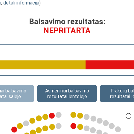
i
,
detali informacija
)
Balsavimo rezultatas:
NEPRITARTA
ai balsavimo
Asmeniniai balsavimo
Frakcijų b
atai salėje
rezultatai lentelėje
rezultatai l