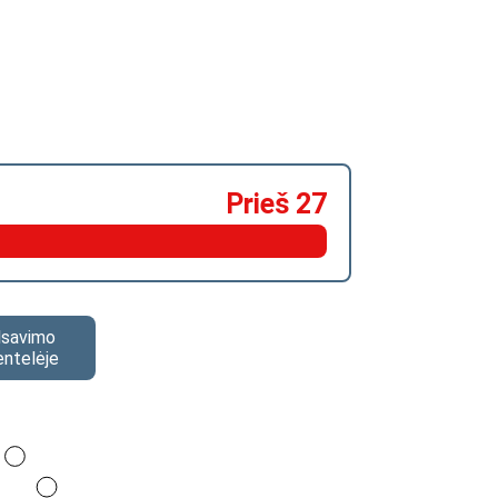
Prieš 27
alsavimo
entelėje