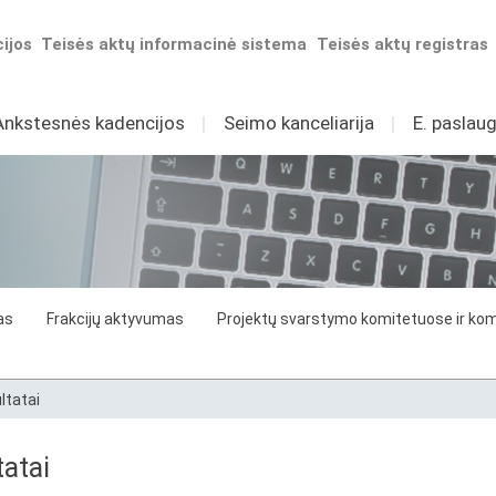
ijos
Teisės aktų informacinė sistema
Teisės aktų registras
Ankstesnės kadencijos
I
Seimo kanceliarija
I
E. paslaug
as
Frakcijų aktyvumas
Projektų svarstymo komitetuose ir komi
ltatai
atai