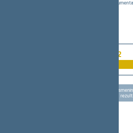
(
dokumento tekstas
,
susiję dokumenta
Už 3
Susilaikė 32
Asmenini
rezult