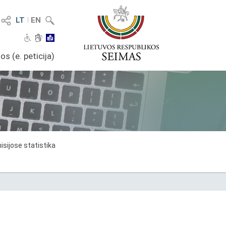
LT
I
EN
os (e. peticija)
sijose statistika