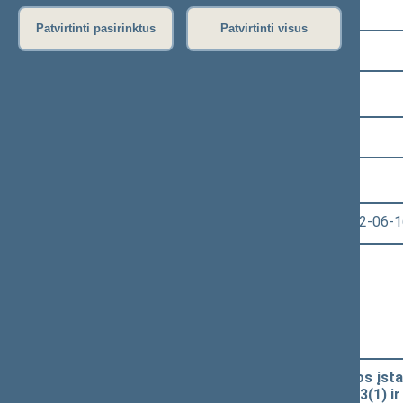
Pasirinkite kadenciją:
Patvirtinti pasirinktus
Patvirtinti visus
2020–2024 metų kadencija
Pasirinkite sesiją:
4 eilinė (2022-03-10 – 2022-06-30)
Pasirinkite posėdį:
Seimo vakarinis posėdis Nr. 183 (2022-06-1
Informacija apie posėdį:
Posėdžio eiga
Posėdžio darbotvarkė
Pasirinkite klausimą:
Atsinaujinančių išteklių energetikos įstaty
pakeitimo ir Įstatymo papildymo 13(1) ir