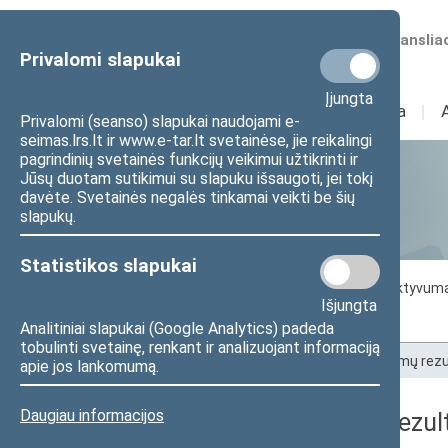
Numatomos transliac
Privalomi slapukai
Įjungta
Sudėtis
I
Veikla
I
Privalomi (seanso) slapukai naudojami e-
seimas.lrs.lt ir www.e-tar.lt svetainėse, jie reikalingi
pagrindinių svetainės funkcijų veikimui užtikrinti ir
Jūsų duotam sutikimui su slapuku išsaugoti, jei tokį
Statistika
davėte. Svetainės negalės tinkamai veikti be šių
slapukų.
Statistikos slapukai
Seimo darbo statistika
Seimo narių aktyvum
Išjungta
Seimo narių balsavimų rezultatai
Analitiniai slapukai (Google Analytics) padeda
tobulinti svetainę, renkant ir analizuojant informaciją
Pradžia
>
Statistika
>
Seimo narių balsavimų rezu
apie jos lankomumą.
Daugiau informacijos
Seimo narių balsavimų rezult