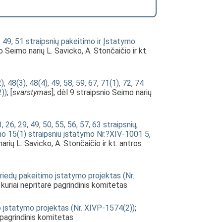
8, 49, 51 straipsnių pakeitimo ir Įstatymo
io Seimo narių L. Savicko, A. Stončaičio ir kt.
, 48(3), 48(4), 49, 58, 59, 67, 71(1), 72, 74
2))
; [
svarstymas
]; dėl 9 straipsnio Seimo narių
, 26, 29, 49, 50, 55, 56, 57, 63 straipsnių,
mo 15(1) straipsniu įstatymo Nr.?XIV-1001 5,
narių L. Savicko, A. Stončaičio ir kt. antros
 priedų pakeitimo įstatymo projektas (Nr.
, kuriai nepritarė pagrindinis komitetas
mo įstatymo projektas (Nr. XIVP-1574(2))
;
ė pagrindinis komitetas