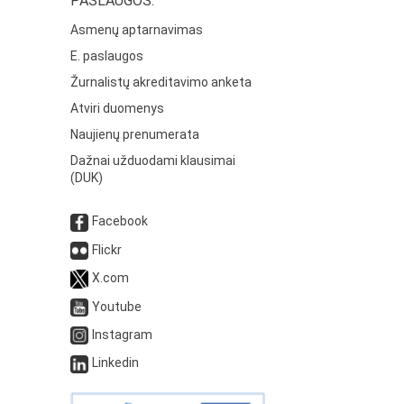
PASLAUGOS:
Asmenų aptarnavimas
E. paslaugos
Žurnalistų akreditavimo anketa
Atviri duomenys
Naujienų prenumerata
Dažnai užduodami klausimai
(DUK)
Facebook
Flickr
X.com
Youtube
Instagram
Linkedin