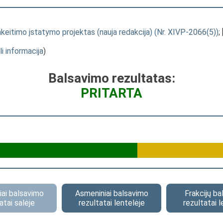
keitimo įstatymo projektas (nauja redakcija) (Nr. XIVP-2066(5))
; 
li informacija
)
Balsavimo rezultatas:
PRITARTA
ai balsavimo
Asmeniniai balsavimo
Frakcijų b
atai salėje
rezultatai lentelėje
rezultatai l