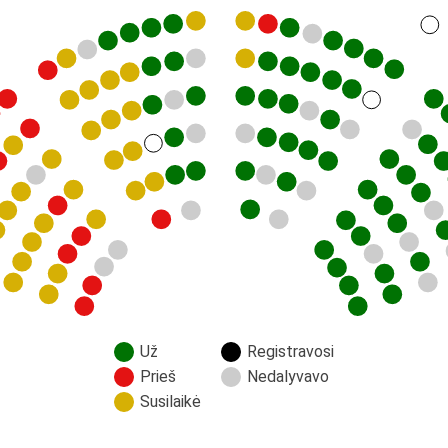
Už
Registravosi
Prieš
Nedalyvavo
Susilaikė