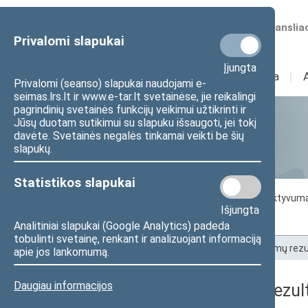
Numatomos transliac
Privalomi slapukai
Įjungta
Sudėtis
I
Veikla
I
Privalomi (seanso) slapukai naudojami e-
seimas.lrs.lt ir www.e-tar.lt svetainėse, jie reikalingi
pagrindinių svetainės funkcijų veikimui užtikrinti ir
Jūsų duotam sutikimui su slapuku išsaugoti, jei tokį
Statistika
davėte. Svetainės negalės tinkamai veikti be šių
slapukų.
Statistikos slapukai
Seimo darbo statistika
Seimo narių aktyvum
Išjungta
Seimo narių balsavimų rezultatai
Analitiniai slapukai (Google Analytics) padeda
tobulinti svetainę, renkant ir analizuojant informaciją
Pradžia
>
Statistika
>
Seimo narių balsavimų rezu
apie jos lankomumą.
Daugiau informacijos
Seimo narių balsavimų rezult