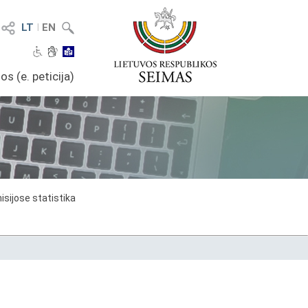
LT
I
EN
os (e. peticija)
sijose statistika