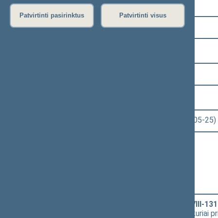
Pasirinkite kadenciją:
Patvirtinti pasirinktus
Patvirtinti visus
2020–2024 metų kadencija
Pasirinkite sesiją:
6 eilinė (2023-03-10 – 2023-07-04)
Pasirinkite posėdį:
Seimo rytinis posėdis Nr. 278 (2023-05-25)
Informacija apie posėdį:
Posėdžio eiga
Posėdžio darbotvarkė
Pasirinkite klausimą:
Valstybės tarnybos įstatymo Nr. VIII-131
straipsnio D. Griškevičiaus pataisos, kuriai p