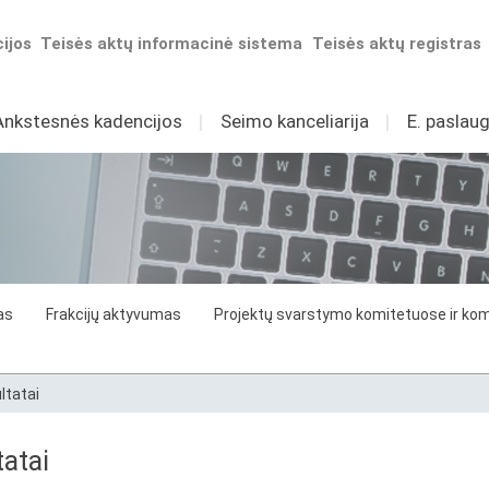
ijos
Teisės aktų informacinė sistema
Teisės aktų registras
Ankstesnės kadencijos
I
Seimo kanceliarija
I
E. paslaug
as
Frakcijų aktyvumas
Projektų svarstymo komitetuose ir komi
ltatai
atai