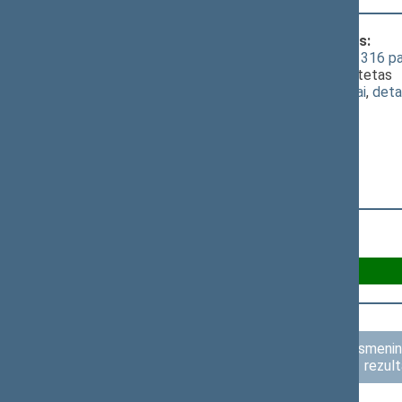
Klausimas, dėl kurio vyko balsavimas:
Valstybės tarnybos įstatymo Nr. VIII-1316 pa
pataisos, kuriai pritarė pagrindinis komitetas
(
dokumento tekstas
,
susiję dokumentai
,
deta
Už 63
Asmenini
rezult