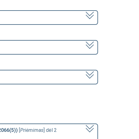
2066(5))
[
Priėmimas
] dėl 2