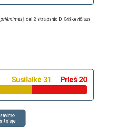
[
priėmimas
]; dėl 2 straipsnio D. Griškevičiaus
Susilaikė 31
Prieš 20
alsavimo
entelėje