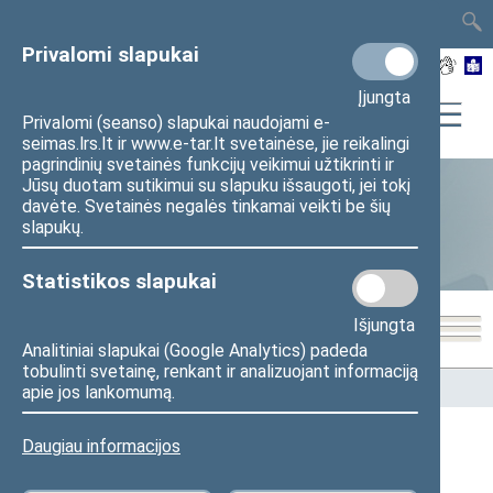
TAIS
TAR
LT
I
EN
Privalomi slapukai
Įjungta
Privalomi (seanso) slapukai naudojami e-
seimas.lrs.lt ir www.e-tar.lt svetainėse, jie reikalingi
pagrindinių svetainės funkcijų veikimui užtikrinti ir
Jūsų duotam sutikimui su slapuku išsaugoti, jei tokį
davėte. Svetainės negalės tinkamai veikti be šių
Statistika
slapukų.
Statistikos slapukai
Išjungta
Analitiniai slapukai (Google Analytics) padeda
tobulinti svetainę, renkant ir analizuojant informaciją
Pradžia
>
Statistika
>
Seimo narių balsavimų rezultatai
apie jos lankomumą.
Daugiau informacijos
Seimo narių balsavimų rezultatai