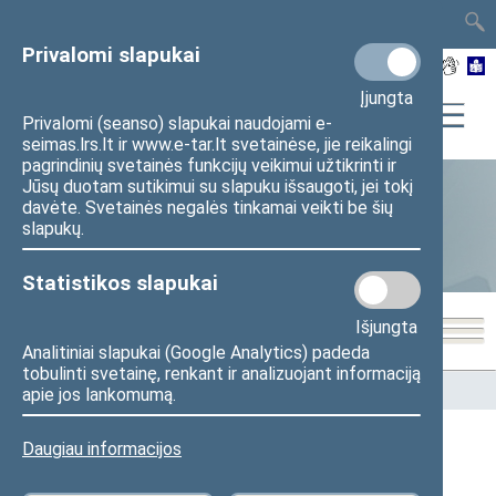
TAIS
TAR
LT
I
EN
Privalomi slapukai
Įjungta
Privalomi (seanso) slapukai naudojami e-
seimas.lrs.lt ir www.e-tar.lt svetainėse, jie reikalingi
pagrindinių svetainės funkcijų veikimui užtikrinti ir
Jūsų duotam sutikimui su slapuku išsaugoti, jei tokį
davėte. Svetainės negalės tinkamai veikti be šių
Statistika
slapukų.
Statistikos slapukai
Išjungta
Analitiniai slapukai (Google Analytics) padeda
tobulinti svetainę, renkant ir analizuojant informaciją
Pradžia
>
Statistika
>
Seimo narių balsavimų rezultatai
apie jos lankomumą.
Daugiau informacijos
Seimo narių balsavimų rezultatai