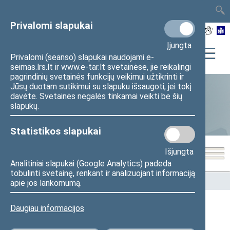
TAIS
TAR
LT
I
EN
Privalomi slapukai
Įjungta
Privalomi (seanso) slapukai naudojami e-
seimas.lrs.lt ir www.e-tar.lt svetainėse, jie reikalingi
pagrindinių svetainės funkcijų veikimui užtikrinti ir
Jūsų duotam sutikimui su slapuku išsaugoti, jei tokį
davėte. Svetainės negalės tinkamai veikti be šių
Statistika
slapukų.
Statistikos slapukai
Išjungta
Analitiniai slapukai (Google Analytics) padeda
tobulinti svetainę, renkant ir analizuojant informaciją
Pradžia
>
Statistika
>
Seimo narių balsavimų rezultatai
apie jos lankomumą.
Daugiau informacijos
Seimo narių balsavimų rezultatai