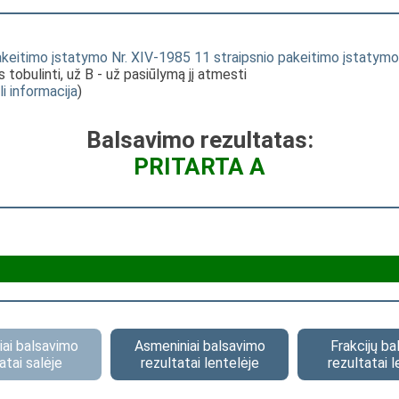
keitimo įstatymo Nr. XIV-1985 11 straipsnio pakeitimo įstatymo
s tobulinti, už B - už pasiūlymą jį atmesti
li informacija
)
Balsavimo rezultatas:
PRITARTA A
ai balsavimo
Asmeniniai balsavimo
Frakcijų b
atai salėje
rezultatai lentelėje
rezultatai l