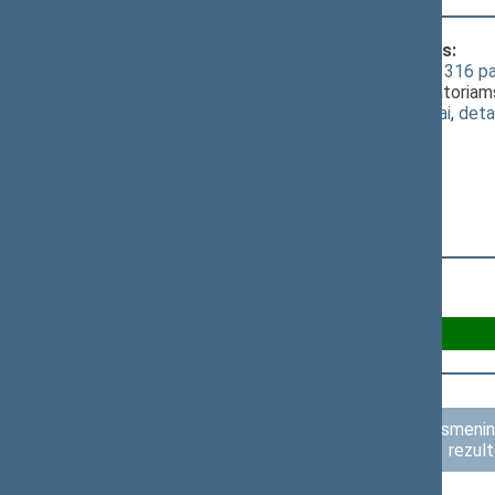
Klausimas, dėl kurio vyko balsavimas:
Valstybės tarnybos įstatymo Nr. VIII-1316 pa
- už pasiūlymą grąžinti šį projektą iniciatoriam
(
dokumento tekstas
,
susiję dokumentai
,
deta
Už A 96
Asmenini
rezult