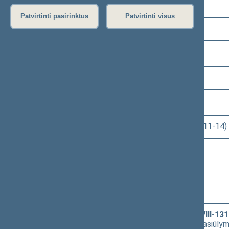
Pasirinkite kadenciją:
Patvirtinti pasirinktus
Patvirtinti visus
2020–2024 metų kadencija
Pasirinkite sesiją:
7 eilinė (2023-09-10 – 2023-12-23)
Pasirinkite posėdį:
Seimo rytinis posėdis Nr. 320 (2023-11-14)
Informacija apie posėdį:
Posėdžio eiga
Posėdžio darbotvarkė
Pasirinkite klausimą:
Valstybės tarnybos įstatymo Nr. VIII-13
XIVP-3205)
[
Pateikimas
] už 'A' - už pasiūly