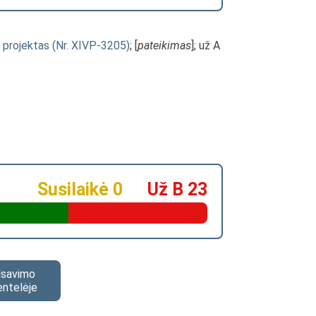
 projektas (Nr. XIVP-3205)
; [
pateikimas
]; už A
Susilaikė 0
Už B 23
alsavimo
entelėje