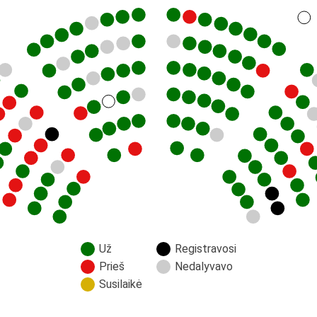
Už
Registravosi
Prieš
Nedalyvavo
Susilaikė