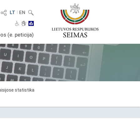
LT
I
EN
os (e. peticija)
sijose statistika