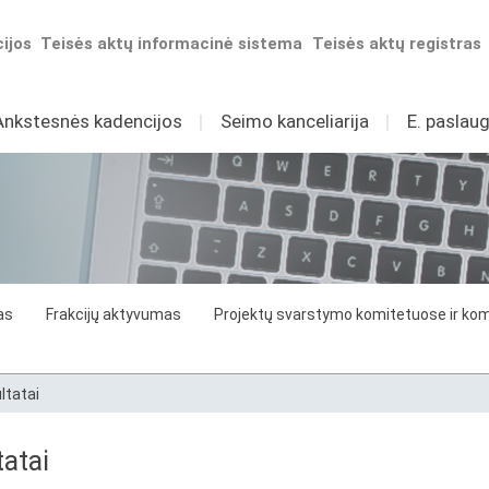
ijos
Teisės aktų informacinė sistema
Teisės aktų registras
Ankstesnės kadencijos
I
Seimo kanceliarija
I
E. paslaug
as
Frakcijų aktyvumas
Projektų svarstymo komitetuose ir komi
ltatai
atai