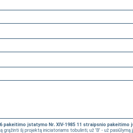
16 pakeitimo įstatymo Nr. XIV-1985 11 straipsnio pakeitimo 
mą grąžinti šį projektą iniciatoriams tobulinti; už 'B' - už pasiūlymą 