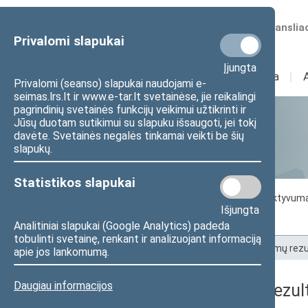
Numatomos transliac
Privalomi slapukai
Įjungta
Sudėtis
I
Veikla
I
Privalomi (seanso) slapukai naudojami e-
seimas.lrs.lt ir www.e-tar.lt svetainėse, jie reikalingi
pagrindinių svetainės funkcijų veikimui užtikrinti ir
Jūsų duotam sutikimui su slapuku išsaugoti, jei tokį
Statistika
davėte. Svetainės negalės tinkamai veikti be šių
slapukų.
Statistikos slapukai
Seimo darbo statistika
Seimo narių aktyvum
Išjungta
Seimo narių balsavimų rezultatai
Analitiniai slapukai (Google Analytics) padeda
tobulinti svetainę, renkant ir analizuojant informaciją
Pradžia
>
Statistika
>
Seimo narių balsavimų rezu
apie jos lankomumą.
Daugiau informacijos
Seimo narių balsavimų rezult