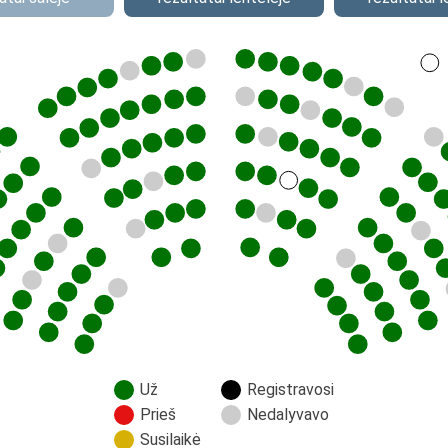
Už
Registravosi
Prieš
Nedalyvavo
Susilaikė