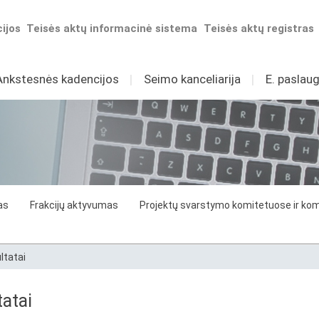
ijos
Teisės aktų informacinė sistema
Teisės aktų registras
Ankstesnės kadencijos
I
Seimo kanceliarija
I
E. paslaug
as
Frakcijų aktyvumas
Projektų svarstymo komitetuose ir komi
ltatai
atai