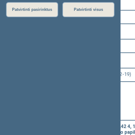
Pasirinkite kadenciją:
Patvirtinti pasirinktus
Patvirtinti visus
2024–2028 metų kadencija
Pasirinkite sesiją:
1 eilinė (2024-11-14 – 2025-01-14)
Pasirinkite posėdį:
Seimo rytinis posėdis Nr. 15 (2024-12-19)
Informacija apie posėdį:
Posėdžio eiga
Posėdžio darbotvarkė
Pasirinkite klausimą:
Mokslo ir studijų įstatymo Nr. XI-242 4, 10,
85 straipsnių pakeitimo ir Įstatymo pap