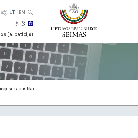
LT
I
EN
os (e. peticija)
sijose statistika