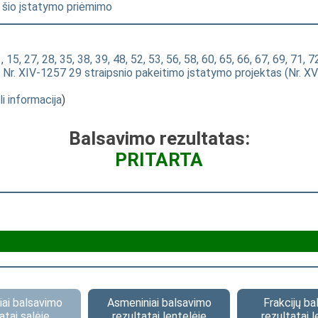
l šio įstatymo priėmimo
 15, 27, 28, 35, 38, 39, 48, 52, 53, 56, 58, 60, 65, 66, 67, 69, 71, 7
Nr. XIV-1257 29 straipsnio pakeitimo įstatymo projektas (Nr. X
li informacija
)
Balsavimo rezultatas:
PRITARTA
ai balsavimo
Asmeniniai balsavimo
Frakcijų b
atai salėje
rezultatai lentelėje
rezultatai l