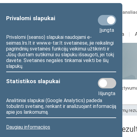
Numatomos transliac
Privalomi slapukai
Įjungta
Sudėtis
I
Veikla
I
Privalomi (seanso) slapukai naudojami e-
seimas.lrs.lt ir www.e-tar.lt svetainėse, jie reikalingi
pagrindinių svetainės funkcijų veikimui užtikrinti ir
Jūsų duotam sutikimui su slapuku išsaugoti, jei tokį
Statistika
davėte. Svetainės negalės tinkamai veikti be šių
slapukų.
Statistikos slapukai
Seimo darbo statistika
Seimo narių aktyvum
Išjungta
Seimo narių balsavimų rezultatai
Analitiniai slapukai (Google Analytics) padeda
tobulinti svetainę, renkant ir analizuojant informaciją
Pradžia
>
Statistika
>
Seimo narių balsavimų rezu
apie jos lankomumą.
Daugiau informacijos
Seimo narių balsavimų rezult