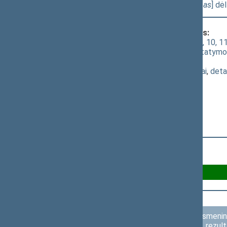
projektas (Nr. XVP-28(2))
[
Priėmimas
] dė
Klausimas, dėl kurio vyko balsavimas:
Mokslo ir studijų įstatymo Nr. XI-242 4, 10, 11,
Įstatymo papildymo 64-1 straipsniu įstatymo 
priėmimo
(
dokumento tekstas
,
susiję dokumentai
,
deta
Už 116
Asmenini
rezult