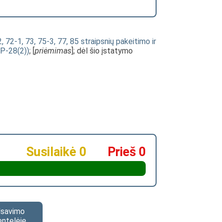
2, 72-1, 73, 75-3, 77, 85 straipsnių pakeitimo ir
VP-28(2))
; [
priėmimas
]; dėl šio įstatymo
Susilaikė 0
Prieš 0
alsavimo
entelėje